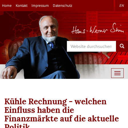
Direkt
Home
Kontakt
Impressum
Datenschutz
EN
zum
Inhalt
Search
Sea
Togg
navig
Kühle Rechnung - welchen
Einfluss haben die
Finanzmärkte auf die aktuelle
Politik