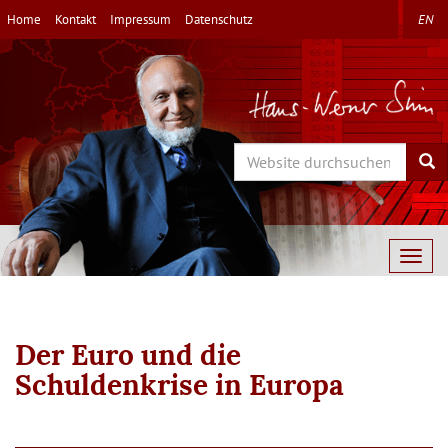
Direkt
Home
Kontakt
Impressum
Datenschutz
EN
zum
Inhalt
Search
Sea
Togg
navig
Der Euro und die
Schuldenkrise in Europa