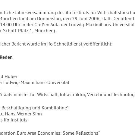
entliche Jahresversammlung des ifo Instituts für Wirtschaftsforsch
München fand am Donnerstag, den 29. Juni 2006, statt. Der öffentli
4.00 Uhr in der Großen Aula der Ludwig-Maximilians-Universit
r-Scholl-Platz 1, München).
licher Bericht wurde im
ifo Schnelldienst
veröffentlicht:
 Reden
rnd Huber
er Ludwig-Maximilians-Universität
r
Staatsminister für Wirtschaft, Infrastruktur, Verkehr und Technolog
, Beschäftigung und Kombilöhne"
. h.c. Hans-Werner Sinn
s ifo Instituts
tegration Euro Area Economies: Some Reflections"