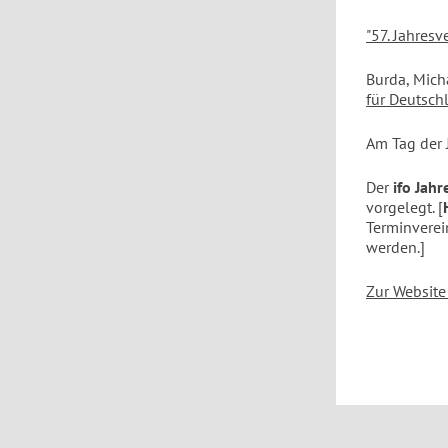
"57. Jahresv
Burda, Mich
für Deutsch
Am Tag der
Der
ifo Jahr
vorgelegt. [
Terminvere
werden.]
Zur Website 