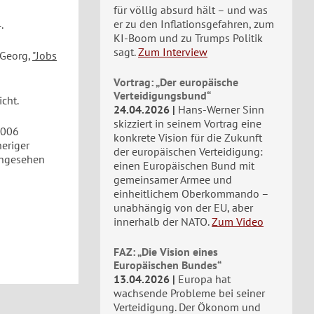
für völlig absurd hält – und was
er zu den Inflationsgefahren, zum
.
KI-Boom und zu Trumps Politik
sagt.
Zum Interview
 Georg,
"Jobs
Vortrag: „Der europäische
Verteidigungsbund“
icht.
24.04.2026
Hans-Werner Sinn
skizziert in seinem Vortrag eine
2006
konkrete Vision für die Zukunft
heriger
der europäischen Verteidigung:
ingesehen
einen Europäischen Bund mit
gemeinsamer Armee und
einheitlichem Oberkommando –
unabhängig von der EU, aber
innerhalb der NATO.
Zum Video
FAZ: „Die Vision eines
Europäischen Bundes“
13.04.2026
Europa hat
wachsende Probleme bei seiner
Verteidigung. Der Ökonom und