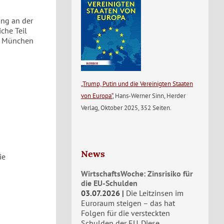
ung an der
che Teil
ät München
„Trump, Putin und die Vereinigten Staaten
von Europa“
, Hans-Werner Sinn, Herder
Verlag, Oktober 2025, 352 Seiten.
News
ie
WirtschaftsWoche: Zinsrisiko für
die EU-Schulden
03.07.2026
Die Leitzinsen im
Euroraum steigen – das hat
Folgen für die versteckten
Schulden der EU. Diese