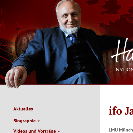
Direkt
zum
Inhalt
NATIO
ifo 
Aktuelles
Main
Navigation
Biographie
de
LMU Münche
Videos und Vorträge