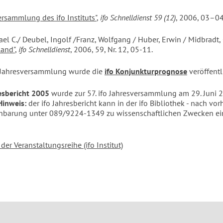
ersammlung des ifo Instituts"
,
ifo Schnelldienst 59 (12)
, 2006, 03–04
ael C./ Deubel, Ingolf /Franz, Wolfgang / Huber, Erwin / Midbradt,
land"
,
ifo Schnelldienst
, 2006, 59, Nr. 12, 05-11.
 Jahresversammlung wurde die
ifo Konjunkturprognose
veröffentl
esbericht 2005
wurde zur 57. ifo Jahresversammlung am 29. Juni 
Hinweis:
der ifo Jahresbericht kann in der ifo Bibliothek - nach vor
inbarung unter 089/9224-1349 zu wissenschaftlichen Zwecken e
der Veranstaltungsreihe (ifo Institut)