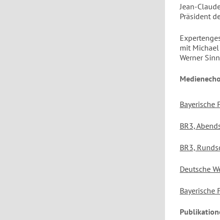
Jean-Claude
Präsident d
Expertenges
mit Michael
Werner Sinn
Medienecho 
Bayerische 
BR3, Abend
BR3, Runds
Deutsche We
Bayerische 
Publikatio