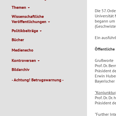
Themen
Die 57. Ord
Universität 
Wissenschaftliche
begann um 1
Veröffentlichungen
(Geschwiste
Politikbeiträge
Ein ausführ
Bücher
Öffentliche
Medienecho
Kontroversen
Grußworte
Prof. Dr. Be
Bildarchiv
Präsident d
Erwin Hube
- Achtung! Betrugswarnung -
Bayerischer 
"Konjunktur
Prof. Dr. Dr
Präsident de
"Further In