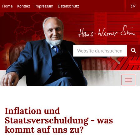
Direkt
Home
Kontakt
Impressum
Datenschutz
EN
zum
Inhalt
Search
Sea
Togg
navig
Inflation und
Staatsverschuldung - was
kommt auf uns zu?