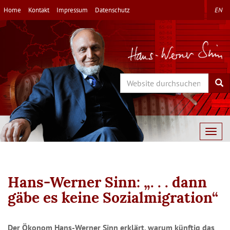
Direkt
Home
Kontakt
Impressum
Datenschutz
EN
zum
Inhalt
Search
Sea
Togg
navig
Hans-Werner Sinn: „. . . dann
gäbe es keine Sozialmigration“
Der Ökonom Hans-Werner Sinn erklärt, warum künftig das