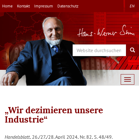
Direkt
Home
Kontakt
Impressum
Datenschutz
EN
zum
Inhalt
Search
Sea
Togg
navig
„Wir dezimieren unsere
Industrie“
Handelsblatt
, 26./27./28. April 2024, Nr. 82, S. 48/49.