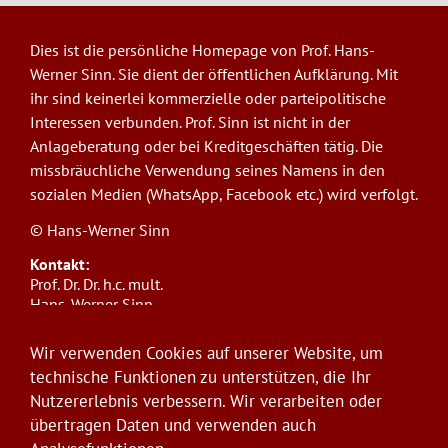
Dies ist die persönliche Homepage von Prof. Hans-
Werner Sinn. Sie dient der öffentlichen Aufklärung. Mit
ihr sind keinerlei kommerzielle oder parteipolitische
Interessen verbunden. Prof. Sinn ist nicht in der
Anlageberatung oder bei Kreditgeschäften tätig. Die
missbräuchliche Verwendung seines Namens in den
sozialen Medien (WhatsApp, Facebook etc.) wird verfolgt.
© Hans-Werner Sinn
Kontakt:
Prof. Dr. Dr. h.c. mult.
Hans-Werner Sinn,
Ludwig-Maximilians-Universität München
ifo Institut
Wir verwenden Cookies auf unserer Website, um
Poschingerstr. 5, 81679 München
technische Funktionen zu unterstützen, die Ihr
Telefon: +49(0)89/9224-1276
Nutzererlebnis verbessern. Wir verarbeiten oder
E-Mail:
sinn@ifo.de
übertragen Daten und verwenden auch