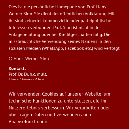
Dies ist die persönliche Homepage von Prof. Hans-
Werner Sinn. Sie dient der öffentlichen Aufklärung. Mit
ihr sind keinerlei kommerzielle oder parteipolitische
Interessen verbunden. Prof. Sinn ist nicht in der
Anlageberatung oder bei Kreditgeschäften tätig. Die
missbräuchliche Verwendung seines Namens in den
sozialen Medien (WhatsApp, Facebook etc.) wird verfolgt.
© Hans-Werner Sinn
Kontakt:
Prof. Dr. Dr. h.c. mult.
Hans-Werner Sinn,
Ludwig-Maximilians-Universität München
ifo Institut
Wir verwenden Cookies auf unserer Website, um
Poschingerstr. 5, 81679 München
technische Funktionen zu unterstützen, die Ihr
Telefon: +49(0)89/9224-1276
Nutzererlebnis verbessern. Wir verarbeiten oder
E-Mail:
sinn@ifo.de
übertragen Daten und verwenden auch
Analysefunktionen.
Anmelden
User