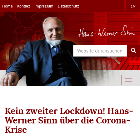
Direkt
Home
Kontakt
Impressum
Datenschutz
EN
zum
Inhalt
Search
Sea
Togg
navig
Kein zweiter Lockdown! Hans-
Werner Sinn über die Corona-
Krise