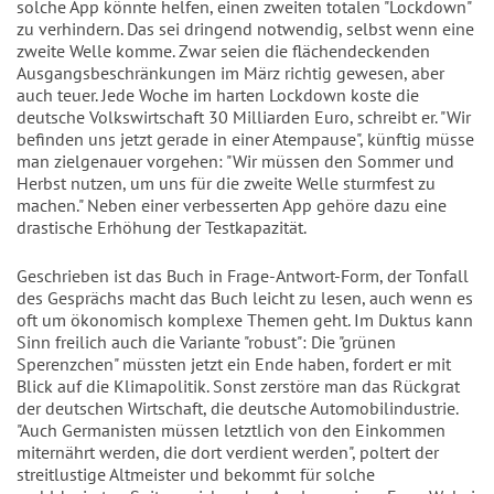
solche App könnte helfen, einen zweiten totalen "Lockdown"
zu verhindern. Das sei dringend notwendig, selbst wenn eine
zweite Welle komme. Zwar seien die flächendeckenden
Ausgangsbeschränkungen im März richtig gewesen, aber
auch teuer. Jede Woche im harten Lockdown koste die
deutsche Volkswirtschaft 30 Milliarden Euro, schreibt er. "Wir
befinden uns jetzt gerade in einer Atempause", künftig müsse
man zielgenauer vorgehen: "Wir müssen den Sommer und
Herbst nutzen, um uns für die zweite Welle sturmfest zu
machen." Neben einer verbesserten App gehöre dazu eine
drastische Erhöhung der Testkapazität.
Geschrieben ist das Buch in Frage-Antwort-Form, der Tonfall
des Gesprächs macht das Buch leicht zu lesen, auch wenn es
oft um ökonomisch komplexe Themen geht. Im Duktus kann
Sinn freilich auch die Variante "robust": Die "grünen
Sperenzchen" müssten jetzt ein Ende haben, fordert er mit
Blick auf die Klimapolitik. Sonst zerstöre man das Rückgrat
der deutschen Wirtschaft, die deutsche Automobilindustrie.
"Auch Germanisten müssen letztlich von den Einkommen
miternährt werden, die dort verdient werden", poltert der
streitlustige Altmeister und bekommt für solche