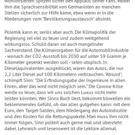
wohldosierten Spitzen sicher den Applaus seiner Fans. Wobei
ihm die Sprachsensibilität von Germanisten an manchen
Stellen sicherlich zur Hilfe käme, etwa wenn er in die
Niederungen vom "Bevölkerungsaustausch" absinkt.
Polemik kann er, seriös aber auch. Die Klimapolitik der
Regierung sei viel zu teuer und zudem weitgehend
wirkungslos. Schuld daran sei auch mangelnder
Sachverstand. Die Klimavorgaben für die Automobilindustrie
- wonach der CO2-Ausstoß bis 2030 auf unter 59 Gramm je
Kilometer gesenkt werden soll - seien utopisch. In
Dieseläquivalenten ausgedrückt, wären das Autos, die nur
2,2 Liter Diesel auf 100 Kilometern verbrauchen. "Absurd",
schimpft Sinn: "Die Erfindungsgabe der Ingenieure in allen
Ehren, aber das wird nicht möglich sein." Die Corona-Krise
werde so teuer, dass wir uns solchen Luxus nicht mehr
leisten könnten. Wer Sinns Buch liest, bekommt bisweilen ein
beklemmendes Gefühl, ob das alles gutgehen kann: mit dem
Euro, den Target-Salden, dem Niedergang der Autoindustrie
und den Kosten für die Rettungspakete. Man muss ihm nicht
immer folgen, Sinn poltert auch gerne mal und überzieht
dabei. Lehrreich und lesenswert ist die Lektüre allemal.