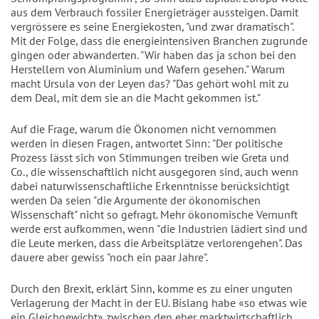
aus dem Verbrauch fossiler Energieträger aussteigen. Damit
vergrössere es seine Energiekosten, "und zwar dramatisch".
Mit der Folge, dass die energieintensiven Branchen zugrunde
gingen oder abwanderten. "Wir haben das ja schon bei den
Herstellern von Aluminium und Wafern gesehen." Warum
macht Ursula von der Leyen das? "Das gehört wohl mit zu
dem Deal, mit dem sie an die Macht gekommen ist."
Auf die Frage, warum die Ökonomen nicht vernommen
werden in diesen Fragen, antwortet Sinn: "Der politische
Prozess lässt sich von Stimmungen treiben wie Greta und
Co., die wissenschaftlich nicht ausgegoren sind, auch wenn
dabei naturwissenschaftliche Erkenntnisse berücksichtigt
werden Da seien "die Argumente der ökonomischen
Wissenschaft" nicht so gefragt. Mehr ökonomische Vernunft
werde erst aufkommen, wenn "die Industrien lädiert sind und
die Leute merken, dass die Arbeitsplätze verlorengehen". Das
dauere aber gewiss "noch ein paar Jahre".
Durch den Brexit, erklärt Sinn, komme es zu einer unguten
Verlagerung der Macht in der EU. Bislang habe «so etwas wie
ein Gleichgewicht» zwischen den eher marktwirtschaftlich