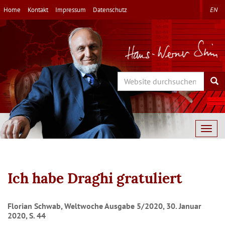
Direkt
Home
Kontakt
Impressum
Datenschutz
EN
zum
Inhalt
Search
Sea
Togg
navig
Ich habe Draghi gratuliert
Florian Schwab, Weltwoche Ausgabe 5/2020, 30. Januar
2020, S. 44