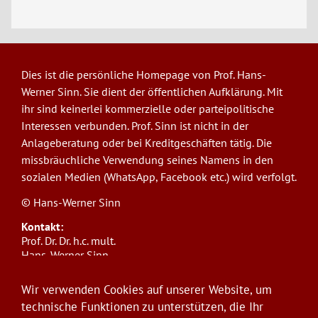
Dies ist die persönliche Homepage von Prof. Hans-
Werner Sinn. Sie dient der öffentlichen Aufklärung. Mit
ihr sind keinerlei kommerzielle oder parteipolitische
Interessen verbunden. Prof. Sinn ist nicht in der
Anlageberatung oder bei Kreditgeschäften tätig. Die
missbräuchliche Verwendung seines Namens in den
sozialen Medien (WhatsApp, Facebook etc.) wird verfolgt.
© Hans-Werner Sinn
Kontakt:
Prof. Dr. Dr. h.c. mult.
Hans-Werner Sinn,
Ludwig-Maximilians-Universität München
ifo Institut
Wir verwenden Cookies auf unserer Website, um
Poschingerstr. 5, 81679 München
technische Funktionen zu unterstützen, die Ihr
Telefon: +49(0)89/9224-1276