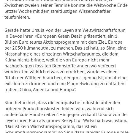
Zwischen zweien seiner Termine konnte die Weltwoche Ende
letzter Woche mit dem streitlustigen Wissenschaftler
telefonieren.
Gerade hatte Ursula von der Leyen am Weltwirtschaftsforum
in Davos ihren «European Green Deal» präsentiert, ein 1
Billion Euro teures Aktionsprogramm mit dem Ziel, Europa
per 2050 klimaneutral zu machen. Das sei halt, so Sinn, eine
Massnahme eines einzelnen Wirtschaftsraumes, die dem
Klima nichts bringe, weil die von Europa nicht mehr
nachgefragten fossilen Brennstoffe anderswo verfeuert
würden. Um wirklich etwas zu erreichen, würde es einen
"Klub der Willigen brauchen, der gross genug ist, um alleine
existieren zu können und eine Magnetwirkung zu entfalten:
Indien, China, Amerika und Europa".
Sinn befürchtet, dass die europäische Industrie unter den
höheren Produktionskosten leiden wird, während sich
andere «die Hände reiben". Hingegen verkauft Ursula von der
Leyen ihren Plan als grünes Rezept für Wirtschaftswachstum.
"Das ist kein Wachstumsprogramm, das ist ein
Schrumpfungsprogramm", so Sinn dazu lapidar. Europa wolle