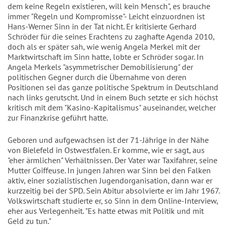
dem keine Regeln existieren, will kein Mensch", es brauche
immer "Regeln und Kompromisse"- Leicht einzuordnen ist
Hans-Werner Sinn in der Tat nicht. Er kritisierte Gerhard
Schröder für die seines Erachtens zu zaghafte Agenda 2010,
doch als er später sah, wie wenig Angela Merkel mit der
Marktwirtschaft im Sinn hatte, lobte er Schröder sogar. In
Angela Merkels "asymmetrischer Demobilisierung" der
politischen Gegner durch die Übernahme von deren
Positionen sei das ganze politische Spektrum in Deutschland
nach links gerutscht. Und in einem Buch setzte er sich höchst
kritisch mit dem "Kasino-Kapitalismus" auseinander, welcher
zur Finanzkrise geführt hatte.
Geboren und aufgewachsen ist der 71-Jährige in der Nähe
von Bielefeld in Ostwestfalen. Er komme, wie er sagt, aus
"eher ärmlichen" Verhältnissen. Der Vater war Taxifahrer, seine
Mutter Coiffeuse. In jungen Jahren war Sinn bei den Falken
aktiv, einer sozialistischen Jugendorganisation, dann war er
kurzzeitig bei der SPD. Sein Abitur absolvierte er im Jahr 1967.
Volkswirtschaft studierte er, so Sinn in dem Online-Interview,
eher aus Verlegenheit. "Es hatte etwas mit Politik und mit
Geld zu tun."