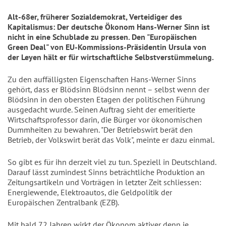
Alt-68er, früherer Sozialdemokrat, Verteidiger des
Kapitalismus: Der deutsche Ökonom Hans-Werner Sinn ist
nicht in eine Schublade zu pressen. Den "Europäischen
Green Deal" von EU-Kommissions-Präsidentin Ursula von
der Leyen hält er für wirtschaftliche Selbstverstümmelung.
Zu den auffälligsten Eigenschaften Hans-Werner Sinns
gehört, dass er Blödsinn Blödsinn nennt – selbst wenn der
Blödsinn in den obersten Etagen der politischen Führung
ausgedacht wurde. Seinen Auftrag sieht der emeritierte
Wirtschaftsprofessor darin, die Bürger vor ökonomischen
Dummheiten zu bewahren. "Der Betriebswirt berät den
Betrieb, der Volkswirt berät das Volk", meinte er dazu einmal.
So gibt es für ihn derzeit viel zu tun. Speziell in Deutschland.
Darauf lässt zumindest Sinns beträchtliche Produktion an
Zeitungsartikeln und Vorträgen in letzter Zeit schliessen:
Energiewende, Elektroautos, die Geldpolitik der
Europäischen Zentralbank (EZB).
Mit bald 72 Jahren wirkt der Ökonom aktiver denn je.