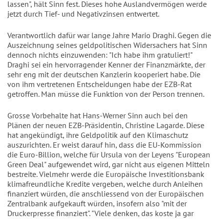
lassen", hält Sinn fest. Dieses hohe Auslandvermögen werde
jetzt durch Tief- und Negativzinsen entwertet.
Verantwortlich dafür war lange Jahre Mario Draghi. Gegen die
Auszeichnung seines geldpolitischen Widersachers hat Sinn
dennoch nichts einzuwenden: "Ich habe ihm gratuliert!"
Draghi sei ein hervorragender Kenner der Finanzmärkte, der
sehr eng mit der deutschen Kanzlerin kooperiert habe. Die
von ihm vertretenen Entscheidungen habe der EZB-Rat
getroffen. Man müsse die Funktion von der Person trennen.
Grosse Vorbehalte hat Hans-Werner Sinn auch bei den
Plänen der neuen EZB-Präsidentin, Christine Lagarde. Diese
hat angekündigt, ihre Geldpolitik auf den Klimaschutz
auszurichten. Er weist darauf hin, dass die EU-Kommission
die Euro-Billion, welche für Ursula von der Leyens "European
Green Deal" aufgewendet wird, gar nicht aus eigenen Mitteln
bestreite. Vielmehr werde die Europäische Investitionsbank
klimafreundliche Kredite vergeben, welche durch Anleihen
finanziert würden, die anschliessend von der Europäischen
Zentralbank aufgekauft würden, insofern also "mit der
Druckerpresse finanziert". "Viele denken, das koste ja gar