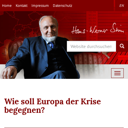
Direkt
Home
Kontakt
Impressum
Datenschutz
EN
zum
Inhalt
Search
Sea
Togg
navig
Wie soll Europa der Krise
begegnen?