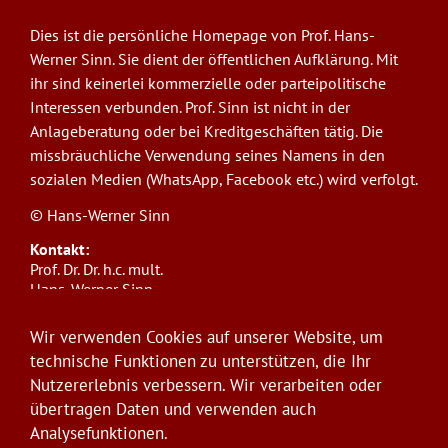
Dies ist die persönliche Homepage von Prof. Hans-
Werner Sinn. Sie dient der öffentlichen Aufklärung. Mit
ihr sind keinerlei kommerzielle oder parteipolitische
Interessen verbunden. Prof. Sinn ist nicht in der
Anlageberatung oder bei Kreditgeschäften tätig. Die
missbräuchliche Verwendung seines Namens in den
sozialen Medien (WhatsApp, Facebook etc.) wird verfolgt.
© Hans-Werner Sinn
Kontakt:
Prof. Dr. Dr. h.c. mult.
Hans-Werner Sinn,
Ludwig-Maximilians-Universität München
ifo Institut
Wir verwenden Cookies auf unserer Website, um
Poschingerstr. 5, 81679 München
technische Funktionen zu unterstützen, die Ihr
Telefon: +49(0)89/9224-1276
Nutzererlebnis verbessern. Wir verarbeiten oder
E-Mail:
sinn@ifo.de
übertragen Daten und verwenden auch
Analysefunktionen.
Anmelden
User