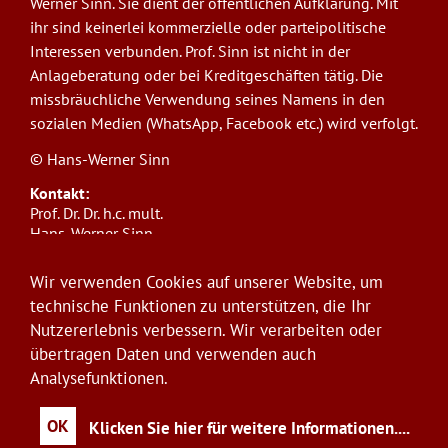
Werner Sinn. Sie dient der öffentlichen Aufklärung. Mit
ihr sind keinerlei kommerzielle oder parteipolitische
Interessen verbunden. Prof. Sinn ist nicht in der
Anlageberatung oder bei Kreditgeschäften tätig. Die
missbräuchliche Verwendung seines Namens in den
sozialen Medien (WhatsApp, Facebook etc.) wird verfolgt.
© Hans-Werner Sinn
Kontakt:
Prof. Dr. Dr. h.c. mult.
Hans-Werner Sinn,
Ludwig-Maximilians-Universität München
ifo Institut
Wir verwenden Cookies auf unserer Website, um
Poschingerstr. 5, 81679 München
technische Funktionen zu unterstützen, die Ihr
Telefon: +49(0)89/9224-1276
Nutzererlebnis verbessern. Wir verarbeiten oder
E-Mail:
sinn@ifo.de
übertragen Daten und verwenden auch
Analysefunktionen.
Anmelden
User
account
OK
Klicken Sie hier für weitere Informationen.
...
menu