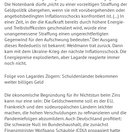
Die Notenbank dürfe „nicht zu einer vorzeitigen Straffung der
Geldpolitik übergehen, wenn sie mit vorübergehenden oder
angebotsbedingten Inflationsschocks konfrontiert ist. (…) In
einer Zeit, in der die Kaufkraft bereits durch höhere Energie-
und Treibstoffkosten geschmälert wird, würde eine
unangemessene Straffung einen ungerechtfertigten
Gegenwind für den Aufschwung bedeuten.“ Der Ausgang
dieses Rededuells ist bekannt: Weidmann trat zurück. Dann
kam mit dem Ukraine-Krieg der nächste Inflationsschock. Die
Energiepreise explodierten, aber Lagarde reagierte immer
noch nicht.
Folge von Lagardes Zögern: Schuldenländer bekommen
weiter billiges Geld
Die ökonomische Begründung für ihr Nichtstun beim Zins
kann nur eine sein: Die Geldschwemme soll es der EU,
Frankreich und den südeuropäischen Ländern leichter
machen, die hohen Verschuldungen zu refinanzieren und die
Pandemiefolgen abzumildern. Auch Deutschland profitiert:
Die schwarze Null im Bundeshaushalt, die zunächst
Finanzminister Wolfgang Schäuble (CDU) propagiert hatte