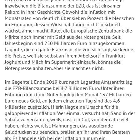
inzwischen die Bilanzsumme der EZB, das ist einsamer
Rekord in ihrer Geschichte. Obwohl die Inflation mit
Monatsraten von deutlich über sieben Prozent die Menschen
im Euroraum, dessen Wirtschaft lange nicht so schnell
wächst, ärmer macht, flutet die Europäische Zentralbank die
Märkte noch immer mit Geld aus der Notenpresse. Seit
Jahresbeginn sind 250 Milliarden Euro hinzugekommen.
Lagarde, die elegante Französin, die von sich sagt, sie kenne
die Preise, weil sie selbst an ihrem Arbeitsort in Frankfurt
Joghurt und Milch im Supermarkt einkaufe, könnte die
Notenpresse anhalten. Aber sie macht es nicht.
Im Gegenteil. Ende 2019 kurz nach Lagardes Amtsantritt lag
die EZB-Bilanzsumme bei 4,7 Billionen Euro. Unter ihrer
Führung druckt die Notenbank jeden Monat 137 Milliarden
Euro neues Geld, an jedem einzelnen Tag sind das 4,6
Milliarden zusätzlich. Hierin liegt eine Ursache für die
galoppierende Inflation. Wer einmal versucht hat, Sand in der
Sahara zu verkaufen, weiß, dass ein Gut, von dem alle viel
haben, nichts wert ist. Mahnungen, das ausufernde
Gelddrucken zu beenden, prallen an ihr und ihren Beratern
ab: Es handele sich bei der Inflation nur um ein