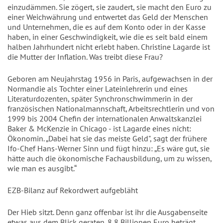
einzudämmen. Sie zögert, sie zaudert, sie macht den Euro zu
einer Weichwährung und entwertet das Geld der Menschen
und Unternehmen, die es auf dem Konto oder in der Kasse
haben, in einer Geschwindigkeit, wie die es seit bald einem
halben Jahrhundert nicht erlebt haben. Christine Lagarde ist
die Mutter der Inflation. Was treibt diese Frau?
Geboren am Neujahrstag 1956 in Paris, aufgewachsen in der
Normandie als Tochter einer Lateinlehrerin und eines
Literaturdozenten, später Synchronschwimmerin in der
französischen Nationalmannschaft, Arbeitsrechtlerin und von
1999 bis 2004 Chefin der internationalen Anwaltskanzlei
Baker & McKenzie in Chicago - ist Lagarde eines nicht:
Ökonomin. „Dabei hat sie das meiste Geld", sagt der frühere
Ifo-Chef Hans-Werner Sinn und fügt hinzu: „Es wäre gut, sie
hätte auch die ökonomische Fachausbildung, um zu wissen,
wie man es ausgibt.“
EZB-Bilanz auf Rekordwert aufgebläht
Der Hieb sitzt. Denn ganz offenbar ist ihr die Ausgabenseite
etwas aus dem Blick geraten. 8,8 Billionen Euro beträgt