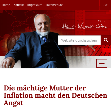
Direkt
Home
Kontakt
Impressum
Datenschutz
EN
zum
Inhalt
Search
Sea
Togg
navig
Die mächtige Mutter der
Inflation macht den Deutschen
Angst