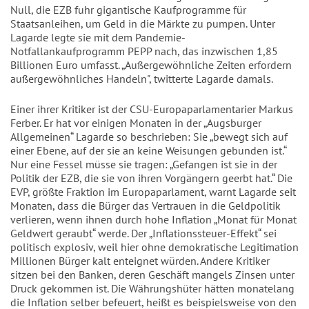
Null, die EZB fuhr gigantische Kaufprogramme für
Staatsanleihen, um Geld in die Märkte zu pumpen. Unter
Lagarde legte sie mit dem Pandemie-
Notfallankaufprogramm PEPP nach, das inzwischen 1,85
Billionen Euro umfasst. „Außergewöhnliche Zeiten erfordern
außergewöhnliches Handeln", twitterte Lagarde damals.
Einer ihrer Kritiker ist der CSU-Europaparlamentarier Markus
Ferber. Er hat vor einigen Monaten in der „Augsburger
Allgemeinen“ Lagarde so beschrieben: Sie „bewegt sich auf
einer Ebene, auf der sie an keine Weisungen gebunden ist.“
Nur eine Fessel müsse sie tragen: „Gefangen ist sie in der
Politik der EZB, die sie von ihren Vorgängern geerbt hat.“ Die
EVP, größte Fraktion im Europaparlament, warnt Lagarde seit
Monaten, dass die Bürger das Vertrauen in die Geldpolitik
verlieren, wenn ihnen durch hohe Inflation „Monat für Monat
Geldwert geraubt“ werde. Der „Inflationssteuer-Effekt“ sei
politisch explosiv, weil hier ohne demokratische Legitimation
Millionen Bürger kalt enteignet würden. Andere Kritiker
sitzen bei den Banken, deren Geschäft mangels Zinsen unter
Druck gekommen ist. Die Währungshüter hätten monatelang
die Inflation selber befeuert, heißt es beispielsweise von den