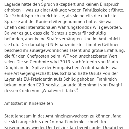
Lagarde hatte den Spruch akzeptiert und keinen Einspruch
erhoben – was zu einer Anklage wegen Fahrlässigkeit führte.
Der Schuldspruch erreichte sie, als sie bereits die nächste
Sprosse auf der Karriereleiter genommen hatte: Sie war
Chefin des Internationalen Währungsfonds (IWF) geworden.
Da war es gut, dass die Richter sie zwar für schuldig
befanden, aber keine Strafe verhängten. Und im Amt erhielt
sie Lob: Der damalige US-Finanzminister Timothy Geithner
beschied ihr außergewöhnliches Talent und große Erfahrung,
die für den Chefposten beim IWF von unschätzbaren Wert
seien. Die so Gerühmte wird 2019 Nachfolgerin von Mario
Draghi an der Spitze der Europäischen Zentralbank. Es war
eine Art Gegengeschäft: Deutschland hatte Ursula von der
Leyen als EU-Präsidentin aufs Schild gehoben, Frankreich
bekam nun den EZB-Vorsitz. Lagarde übernimmt von Draghi
dessen Credo vom „Whatever it takes“.
Amtsstart in Krisenzeiten
Statt langsam in das Amt hineinzuwachsen zu können, fand
sie sich angesichts der Corona-Pandemie schnell im
Krisenmodus wieder. Der Leitzins lag bereits unter Draghi bei