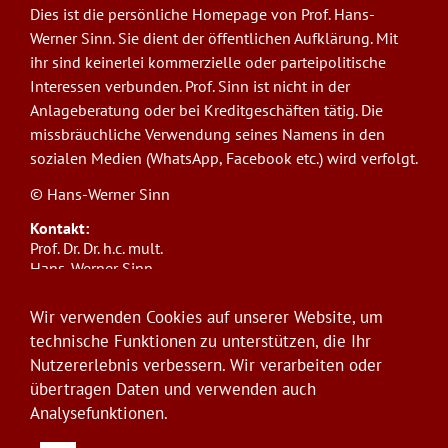
Dies ist die persönliche Homepage von Prof. Hans-
Werner Sinn. Sie dient der öffentlichen Aufklärung. Mit
ihr sind keinerlei kommerzielle oder parteipolitische
Interessen verbunden. Prof. Sinn ist nicht in der
Anlageberatung oder bei Kreditgeschäften tätig. Die
missbräuchliche Verwendung seines Namens in den
sozialen Medien (WhatsApp, Facebook etc.) wird verfolgt.
© Hans-Werner Sinn
Kontakt:
Prof. Dr. Dr. h.c. mult.
Hans-Werner Sinn,
Ludwig-Maximilians-Universität München
ifo Institut
Wir verwenden Cookies auf unserer Website, um
Poschingerstr. 5, 81679 München
technische Funktionen zu unterstützen, die Ihr
Telefon: +49(0)89/9224-1276
Nutzererlebnis verbessern. Wir verarbeiten oder
E-Mail:
sinn@ifo.de
übertragen Daten und verwenden auch
Analysefunktionen.
Anmelden
User
account