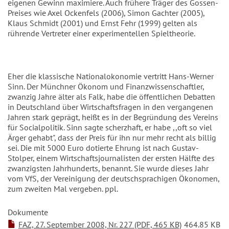
eigenen Gewinn maximiere. Auch frühere Träger des Gossen-
Preises wie Axel Ockenfels (2006), Simon Gachter (2005),
Klaus Schmidt (2001) und Ernst Fehr (1999) gelten als
rührende Vertreter einer experimentellen Spieltheorie.
Eher die klassische Nationalokonomie vertritt Hans-Werner
Sinn. Der Münchner Ökonom und Finanzwissenschaftler,
zwanzig Jahre älter als Falk, habe die öffentlichen Debatten
in Deutschland über Wirtschaftsfragen in den vergangenen
Jahren stark geprägt, heißt es in der Begründung des Vereins
für Socialpolitik. Sinn sagte scherzhaft, er habe ,,oft so viel
Ärger gehabt", dass der Preis für ihn nur mehr recht als billig
sei. Die mit 5000 Euro dotierte Ehrung ist nach Gustav-
Stolper, einem Wirtschaftsjournalisten der ersten Hälfte des
zwanzigsten Jahrhunderts, benannt. Sie wurde dieses Jahr
vom VfS, der Vereinigung der deutschsprachigen Ökonomen,
zum zweiten Mal vergeben. ppl.
Dokumente
FAZ, 27. September 2008, Nr. 227 (PDF, 465 KB)
464.85 KB