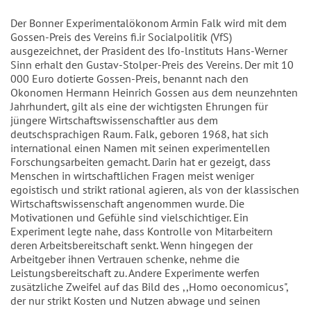
Der Bonner Experimentalökonom Armin Falk wird mit dem
Gossen-Preis des Vereins fi.ir Socialpolitik (VfS)
ausgezeichnet, der Prasident des lfo-lnstituts Hans-Werner
Sinn erhalt den Gustav-Stolper-Preis des Vereins. Der mit 10
000 Euro dotierte Gossen-Preis, benannt nach den
Okonomen Hermann Heinrich Gossen aus dem neunzehnten
Jahrhundert, gilt als eine der wichtigsten Ehrungen für
jüngere Wirtschaftswissenschaftler aus dem
deutschsprachigen Raum. Falk, geboren 1968, hat sich
international einen Namen mit seinen experimentellen
Forschungsarbeiten gemacht. Darin hat er gezeigt, dass
Menschen in wirtschaftlichen Fragen meist weniger
egoistisch und strikt rational agieren, als von der klassischen
Wirtschaftswissenschaft angenommen wurde. Die
Motivationen und Gefühle sind vielschichtiger. Ein
Experiment legte nahe, dass Kontrolle von Mitarbeitern
deren Arbeitsbereitschaft senkt. Wenn hingegen der
Arbeitgeber ihnen Vertrauen schenke, nehme die
Leistungsbereitschaft zu. Andere Experimente werfen
zusätzliche Zweifel auf das Bild des ,,Homo oeconomicus",
der nur strikt Kosten und Nutzen abwage und seinen