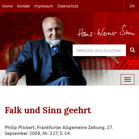
Direkt
Home
Kontakt
Impressum
Datenschutz
EN
zum
Inhalt
Search
Sea
Togg
navig
Falk und Sinn geehrt
Philip Plickert, Frankfurter Allgemeine Zeitung, 27.
September 2008, Nr. 227, S. 14.