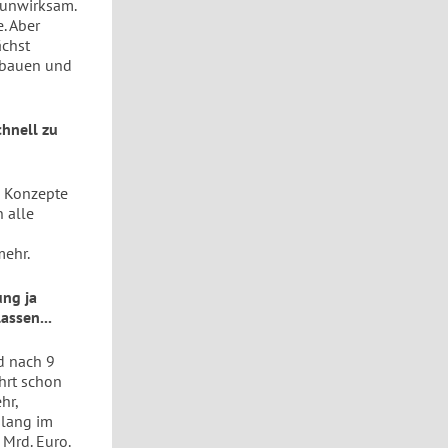
 unwirksam.
. Aber
ächst
zubauen und
chnell zu
e Konzepte
 alle
mehr.
ung ja
assen...
d nach 9
hrt schon
hr,
slang im
 Mrd. Euro.