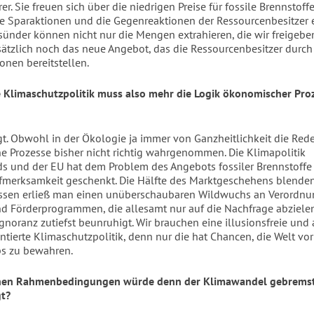
hrer. Sie freuen sich über die niedrigen Preise für fossile Brennstoffe
e Sparaktionen und die Gegenreaktionen der Ressourcenbesitzer 
ünder können nicht nur die Mengen extrahieren, die wir freigebe
sätzlich noch das neue Angebot, das die Ressourcenbesitzer durch
onen bereitstellen.
e Klimaschutzpolitik muss also mehr die Logik ökonomischer Pro
gt. Obwohl in der Ökologie ja immer von Ganzheitlichkeit die Rede
 Prozesse bisher nicht richtig wahrgenommen. Die Klimapolitik
s und der EU hat dem Problem des Angebots fossiler Brennstoffe
ufmerksamkeit geschenkt. Die Hälfte des Marktgeschehens blenden
essen erließ man einen unüberschaubaren Wildwuchs an Verordnu
d Förderprogrammen, die allesamt nur auf die Nachfrage abzielen
gnoranz zutiefst beunruhigt. Wir brauchen eine illusionsfreie und 
entierte Klimaschutzpolitik, denn nur die hat Chancen, die Welt vo
s zu bewahren.
hen Rahmenbedingungen würde denn der Klimawandel gebremst
gt?