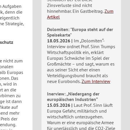
Zinsverluste sind nicht
en Aufgaben
hinnehmbar. Ein Gastbeitrag.
Zum
ik, denn die
Artikel
eigentlich
e Strategie,
Dolomiten: "Europa steht auf der
Speisekarte"
18.05.2026
Im „Dolomiten“-
aschutz
Interview ordnet Prof. Sinn Trumps
Wirtschaftspolitik ein, erklärt
Europas Schwäche im Spiel der
e nicht zum
Großmächte – und sagt, warum es
ionalen
aus seiner Sicht eher einen
halb Europas
Verteidigungsbund braucht als
onen. Das
neue Eurobonds.
Zum Interview
, wird in
rt an die
Inerview: „Niedergang der
arbirnen zu
europäischen Industrien“
ge ist dann
15.05.2026
Laut Prof. Sinn läuft
fikate auf
Europa Gefahr, militärisch und
chend mehr
wirtschaftlich unterzugehen.
Preis der
Warum er eine europäische Armee
wendung.
für unerlässlich und die CO2-Ziele