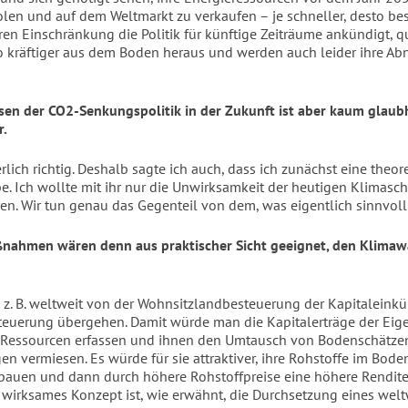
len und auf dem Weltmarkt zu verkaufen – je schneller, desto bes
en Einschränkung die Politik für künftige Zeiträume ankündigt, q
 kräftiger aus dem Boden heraus und werden auch leider ihre A
sen der CO2-Senkungspolitik in der Zukunft ist aber kaum glaub
r.
erlich richtig. Deshalb sagte ich auch, dass ich zunächst eine theor
e. Ich wollte mit ihr nur die Unwirksamkeit der heutigen Klimasch
en. Wir tun genau das Gegenteil von dem, was eigentlich sinnvoll
nahmen wären denn aus praktischer Sicht geeignet, den Klimaw
z. B. weltweit von der Wohnsitzlandbesteuerung der Kapitaleinkü
euerung übergehen. Damit würde man die Kapitalerträge der Eig
 Ressourcen erfassen und ihnen den Umtausch von Bodenschätzen
n vermiesen. Es würde für sie attraktiver, ihre Rohstoffe im Bode
bauen und dann durch höhere Rohstoffpreise eine höhere Rendite 
 wirksames Konzept ist, wie erwähnt, die Durchsetzung eines wel