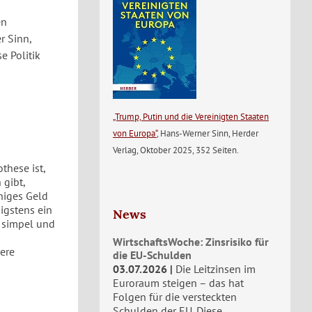
en
r Sinn,
e Politik
„Trump, Putin und die Vereinigten Staaten
von Europa“
, Hans-Werner Sinn, Herder
Verlag, Oktober 2025, 352 Seiten.
these ist,
 gibt,
niges Geld
igstens ein
News
so simpel und
n
WirtschaftsWoche: Zinsrisiko für
sere
die EU-Schulden
03.07.2026
Die Leitzinsen im
Euroraum steigen – das hat
Folgen für die versteckten
Schulden der EU. Diese