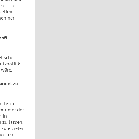
ser. Die
uellen
bnehmer
haft
etische
utzpolitik
 wäre.
andel zu
nfte zur
entümer der
 in
n zu lassen,
zu erzielen.
tweiten