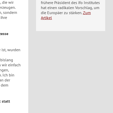
, die wir
frühere Präsident des ifo Institutes
erzeugen.
hat einen radikalen Vorschlag, um
n, sondern
die Europäer zu stärken.
Zum
 ihre
Artikel
zesse
 ist, wurden
 bislang
 wir einfach
ngen,
. Ich bin
an der
r dem
 statt