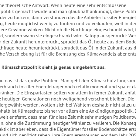
ne theoretische Antwort: Wenn heute eine sehr entschlossene
politik gemacht würde und man glaubhaft ankündigt, diese Politi
der zu lockern, dann verstünden das die Anbieter fossiler Energiet
g, heute möglichst wenig zu fördern und zu verkaufen, weil in de
ere Gewinne winken. Nicht ob die Nachfrage eingeschränkt wird, i
d, sondern wann sie eingeschränkt wird. Salopp ausgedrückt: We
n der Zukunft herunterdrückt, sprudelt das Öl heute aus dem Bod
hfrage heute herunterdrückt, sprudelt das Öl in der Zukunft aus
iche Verschiebung ist für die Bremsung des Klimawandels aber ent
e Klimaschutzpolitik sieht ja genau umgekehrt aus.
au das ist das große Problem. Man geht den Klimaschutz langsam 
erbrauch fossiler Energieträger noch relativ moderat und später 
ränken. Die Einsparlasten sollen vor allem in ferner Zukunft anfal
 heutigen Generationen noch weitgehend verschont bleiben. Die P
ergewählt werden, wollen sich bei Wählern deshalb nicht allzu u
halb ist Klimaschutz bisher vor allem eine Ankündigungspolitik. 
weit entfernt, dass man für diese Zeit mit sehr mutigen Politikent
n, ohne die Zustimmung heutiger Wähler zu verlieren. Die Konse
aktik ist aber eben, dass die Eigentümer fossiler Bodenschätze ers
und sich genötigt sehen, ihre Energieressourcen vor dem Jahr 2