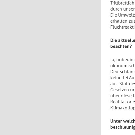
Trittbrettfa
durch unser
Die Umwelts
erhalten zu
Fluchtreakti
Die aktuell
beachten?
Ja, unbedin
ökonomische
Deutschland
keinerlei A
aus. Stattd
Gesetzen un
über diese I
Realität ori
Klimakollap
Unter welc
beschleuni