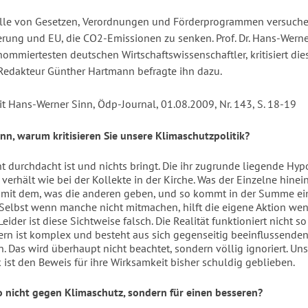
ülle von Gesetzen, Verordnungen und Förderprogrammen versuch
rung und EU, die CO2-Emissionen zu senken. Prof. Dr. Hans-Werne
nommiertesten deutschen Wirtschaftswissenschaftler, kritisiert dies
Redakteur Günther Hartmann befragte ihn dazu.
it Hans-Werner Sinn, Ödp-Journal, 01.08.2009, Nr. 143, S. 18-19
Sinn, warum kritisieren Sie unsere Klimaschutzpolitik?
ht durchdacht ist und nichts bringt. Die ihr zugrunde liegende Hypo
 verhält wie bei der Kollekte in der Kirche. Was der Einzelne hinein
h mit dem, was die anderen geben, und so kommt in der Summe ei
elbst wenn manche nicht mitmachen, hilft die eigene Aktion wen
Leider ist diese Sichtweise falsch. Die Realität funktioniert nicht 
dern ist komplex und besteht aus sich gegenseitig beeinflussende
. Das wird überhaupt nicht beachtet, sondern völlig ignoriert. Un
 ist den Beweis für ihre Wirksamkeit bisher schuldig geblieben.
so nicht gegen Klimaschutz, sondern für einen besseren?