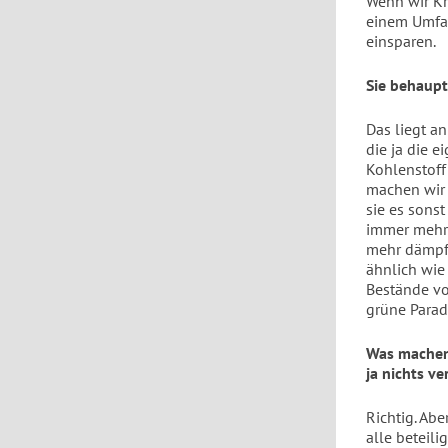
Wenn wir Kr
einem Umfan
einsparen.
Sie behaupt
Das liegt a
die ja die 
Kohlenstoff
machen wir 
sie es sons
immer mehr 
mehr dämpft
ähnlich wie
Bestände vo
grüne Parad
Was machen 
ja nichts ve
Richtig. Ab
alle beteili