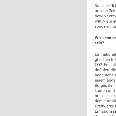
So ist es! 
unserer Zeit
bewirkt ent
will. Viele
sondern nur
Wie kann da
sein?
Ein nationa
gleichen Ef
CO2-Emissio
definiert d
bedeutet au
einem ander
Bürger, den
kaufen und 
nur, dass di
dem europäi
Kraftwerke 
Emissionsze