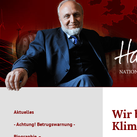
Direkt
zum
Inhalt
NATIO
Wir 
Aktuelles
Main
Navigation
Klim
- Achtung! Betrugswarnung -
de
Biographie