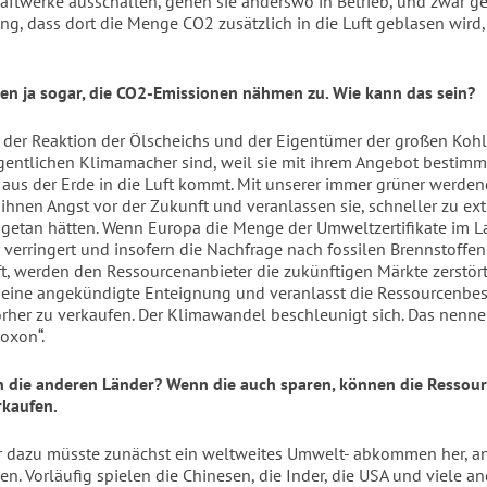
aftwerke ausschalten, gehen sie anderswo in Betrieb, und zwar g
g, dass dort die Menge CO2 zusätzlich in die Luft geblasen wird, 
en ja sogar, die CO2-Emissionen nähmen zu. Wie kann das sein?
n der Reaktion der Ölscheichs und der Eigentümer der großen Koh
eigentlichen Klimamacher sind, weil sie mit ihrem Angebot bestimm
 aus der Erde in die Luft kommt. Mit unserer immer grüner werden
ihnen Angst vor der Zukunft und veranlassen sie, schneller zu extr
t getan hätten. Wenn Europa die Menge der Umweltzertifikate im La
verringert und insofern die Nachfrage nach fossilen Brennstoffe
, werden den Ressourcenanbieter die zukünftigen Märkte zerstört.
 eine angekündigte Enteignung und veranlasst die Ressourcenbesit
rher zu verkaufen. Der Klimawandel beschleunigt sich. Das nenne 
oxon“.
die anderen Länder? Wenn die auch sparen, können die Ressour
rkaufen.
er dazu müsste zunächst ein weltweites Umwelt- abkommen her, a
gen. Vorläufig spielen die Chinesen, die Inder, die USA und viele a