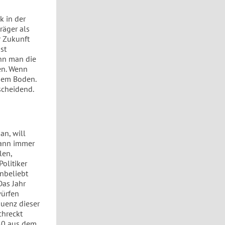
k in der
räger als
r Zukunft
st
nn man die
en. Wenn
 dem Boden.
scheidend.
an, will
dann immer
len,
olitiker
nbeliebt
Das Jahr
würfen
quenz dieser
chreckt
050 aus dem