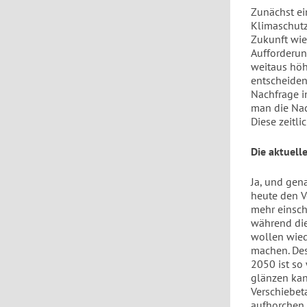
Zunächst ei
Klimaschutz
Zukunft wie
Aufforderun
weitaus höh
entscheiden
Nachfrage i
man die Nac
Diese zeitl
Die aktuell
Ja, und gen
heute den V
mehr einsch
während die
wollen wied
machen. Des
2050 ist so 
glänzen kan
Verschiebet
aufhorchen 