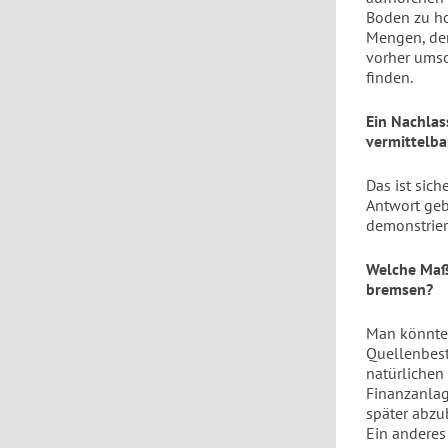
Boden zu ho
Mengen, der
vorher umso
finden.
Ein Nachlas
vermittelba
Das ist sich
Antwort geb
demonstrier
Welche Maß
bremsen?
Man könnte 
Quellenbest
natürlichen
Finanzanlage
später abzu
Ein anderes