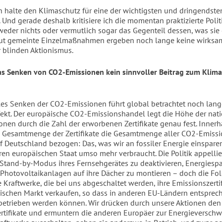
Ich halte den Klimaschutz für eine der wichtigsten und dringendst
. Und gerade deshalb kritisiere ich die momentan praktizierte Polit
weder nichts oder vermutlich sogar das Gegenteil dessen, was sie 
 gut gemeinte Einzelmaßnahmen ergeben noch lange keine wirksam
 blinden Aktionismus.
s Senken von CO2-Emissionen kein sinnvoller Beitrag zum Klim
les Senken der CO2-Emissionen führt global betrachtet noch lang
fekt. Der europäische CO2-Emissionshandel legt die Höhe der nat
nen durch die Zahl der erworbenen Zertifikate genau fest. Inner
ie Gesamtmenge der Zertifikate die Gesamtmenge aller CO2-Emissi
f Deutschland bezogen: Das, was wir an fossiler Energie einsparen
en europäischen Staat umso mehr verbraucht. Die Politik appellie
 Stand-by-Modus ihres Fernsehgerätes zu deaktivieren, Energiesp
Photovoltaikanlagen auf ihre Dächer zu montieren – doch die Fol
e Kraftwerke, die bei uns abgeschaltet werden, ihre Emissionszerti
schen Markt verkaufen, so dass in anderen EU-Ländern entspre
betrieben werden können. Wir drücken durch unsere Aktionen den 
rtifikate und ermuntern die anderen Europäer zur Energieversch