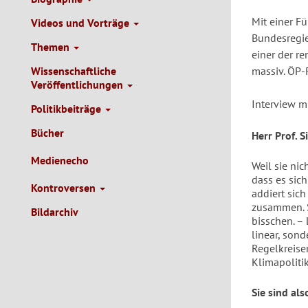
Mit einer F
Videos und Vorträge
Bundesregie
Themen
einer der re
Wissenschaftliche
massiv. ÖP-
Veröffentlichungen
Interview m
Politikbeiträge
Bücher
Herr Prof. 
Medienecho
Weil sie nic
dass es sich
Kontroversen
addiert sic
zusammen. S
Bildarchiv
bisschen. – 
linear, son
Regelkreisen
Klimapolitik
Sie sind al