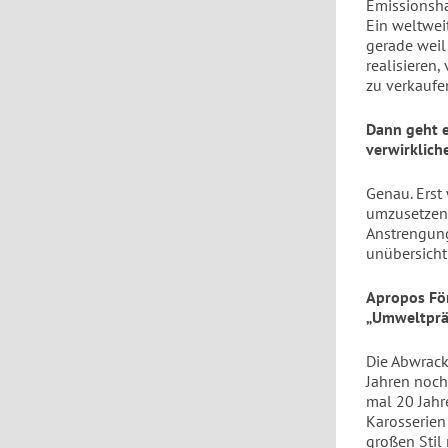
Emissionsha
Ein weltwei
gerade weil
realisieren
zu verkaufe
Dann geht e
verwirklich
Genau. Erst
umzusetzen,
Anstrengung
unübersicht
Apropos För
„Umweltpräm
Die Abwrack
Jahren noch
mal 20 Jahr
Karosserien
großen Stil 