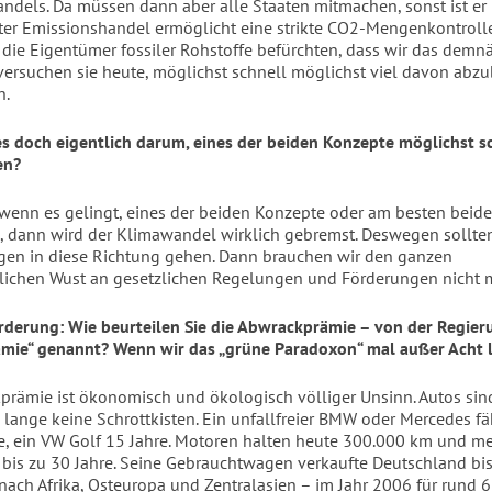
ndels. Da müssen dann aber alle Staaten mitmachen, sonst ist er
ter Emissionshandel ermöglicht eine strikte CO2-Mengenkontrolle
 die Eigentümer fossiler Rohstoffe befürchten, dass wir das demn
, versuchen sie heute, möglichst schnell möglichst viel davon ab
n.
s doch eigentlich darum, eines der beiden Konzepte möglichst s
en?
 wenn es gelingt, eines der beiden Konzepte oder am besten beid
 dann wird der Klimawandel wirklich gebremst. Deswegen sollten
en in diese Richtung gehen. Dann brauchen wir den ganzen
lichen Wust an gesetzlichen Regelungen und Förderungen nicht 
derung: Wie beurteilen Sie die Abwrackprämie – von der Regier
ie“ genannt? Wenn wir das „grüne Paradoxon“ mal außer Acht l
prämie ist ökonomisch und ökologisch völliger Unsinn. Autos sin
 lange keine Schrottkisten. Ein unfallfreier BMW oder Mercedes fä
e, ein VW Golf 15 Jahre. Motoren halten heute 300.000 km und me
 bis zu 30 Jahre. Seine Gebrauchtwagen verkaufte Deutschland bi
nach Afrika, Osteuropa und Zentralasien – im Jahr 2006 für rund 6