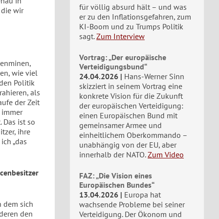
enau in
für völlig absurd hält – und was
die wir
er zu den Inflationsgefahren, zum
KI-Boom und zu Trumps Politik
sagt.
Zum Interview
Vortrag: „Der europäische
lenminen,
Verteidigungsbund“
en, wie viel
24.04.2026
Hans-Werner Sinn
den Politik
skizziert in seinem Vortrag eine
ahieren, als
konkrete Vision für die Zukunft
ufe der Zeit
der europäischen Verteidigung:
n immer
einen Europäischen Bund mit
 Das ist so
gemeinsamer Armee und
zer, ihre
einheitlichem Oberkommando –
ich „das
unabhängig von der EU, aber
innerhalb der NATO.
Zum Video
cenbesitzer
FAZ: „Die Vision eines
Europäischen Bundes“
13.04.2026
Europa hat
n dem sich
wachsende Probleme bei seiner
nderen den
Verteidigung. Der Ökonom und