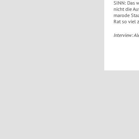
SINN: Das w
nicht die Au
marode Staa
Rat so viel 
Interview: A