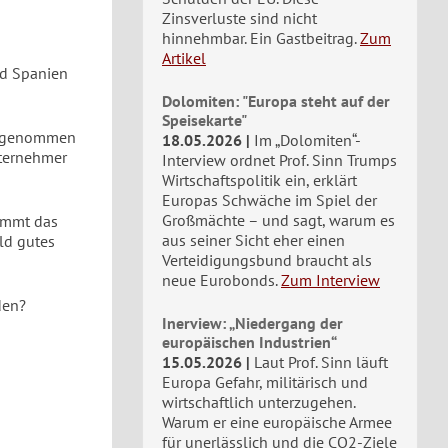
Zinsverluste sind nicht
hinnehmbar. Ein Gastbeitrag.
Zum
Artikel
nd Spanien
Dolomiten: "Europa steht auf der
Speisekarte"
vorgenommen
18.05.2026
Im „Dolomiten“-
nternehmer
Interview ordnet Prof. Sinn Trumps
Wirtschaftspolitik ein, erklärt
Europas Schwäche im Spiel der
Großmächte – und sagt, warum es
kommt das
aus seiner Sicht eher einen
ld gutes
Verteidigungsbund braucht als
neue Eurobonds.
Zum Interview
den?
Inerview: „Niedergang der
europäischen Industrien“
15.05.2026
Laut Prof. Sinn läuft
Europa Gefahr, militärisch und
wirtschaftlich unterzugehen.
Warum er eine europäische Armee
für unerlässlich und die CO2-Ziele