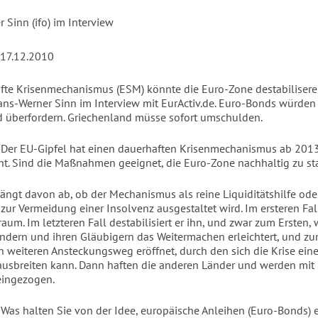
 Sinn (ifo) im Interview
, 17.12.2010
fte Krisenmechanismus (ESM) könnte die Euro-Zone destabiliseren
ans-Werner Sinn im Interview mit EurActiv.de. Euro-Bonds würden
 überfordern. Griechenland müsse sofort umschulden.
: Der EU-Gipfel hat einen dauerhaften Krisenmechanismus ab 201
t. Sind die Maßnahmen geeignet, die Euro-Zone nachhaltig zu sta
ängt davon ab, ob der Mechanismus als reine Liquiditätshilfe ode
zur Vermeidung einer Insolvenz ausgestaltet wird. Im ersteren Fall 
aum. Im letzteren Fall destabilisiert er ihn, und zwar zum Ersten, 
dern und ihren Gläubigern das Weitermachen erleichtert, und zu
en weiteren Ansteckungsweg eröffnet, durch den sich die Krise ein
ausbreiten kann. Dann haften die anderen Länder und werden mit 
eingezogen.
: Was halten Sie von der Idee, europäische Anleihen (Euro-Bonds) 