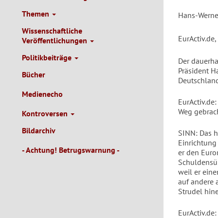
Themen
Hans-Werner
Wissenschaftliche
EurActiv.de
Veröffentlichungen
Politikbeiträge
Der dauerha
Präsident H
Bücher
Deutschland
Medienecho
EurActiv.de
Weg gebrach
Kontroversen
Bildarchiv
SINN: Das h
Einrichtung 
- Achtung! Betrugswarnung -
er den Euror
Schuldensün
weil er ein
auf andere 
Strudel hin
EurActiv.de