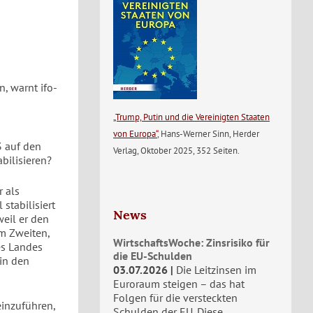
, warnt ifo-
„Trump, Putin und die Vereinigten Staaten
von Europa“
, Hans-Werner Sinn, Herder
3 auf den
Verlag, Oktober 2025, 352 Seiten.
bilisieren?
r als
stabilisiert
News
weil er den
m Zweiten,
WirtschaftsWoche: Zinsrisiko für
es Landes
die EU-Schulden
in den
03.07.2026
Die Leitzinsen im
Euroraum steigen – das hat
Folgen für die versteckten
einzuführen,
Schulden der EU. Diese