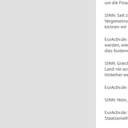
um die Fina
SINN: Seit 
Vergemeinsc
können wir n
EurActiv.de
werden, wie
dies forder
SINN: Griec
Land nie au
hinterher we
EurActiv.de
SINN: Nein,
EurActiv.de:
Staatsanlei