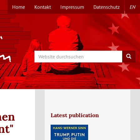
Home
Kontakt
Impressum
Datenschutz
EN
TOPMENÜ
Search
Searc
nen
Latest publication
nt"