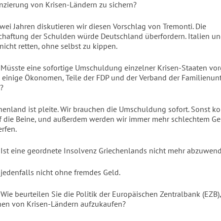
nzierung von Krisen-Ländern zu sichern?
zwei Jahren diskutieren wir diesen Vorschlag von Tremonti. Die
haftung der Schulden würde Deutschland überfordern. Italien u
icht retten, ohne selbst zu kippen.
: Müsste eine sofortige Umschuldung einzelner Krisen-Staaten 
 einige Ökonomen, Teile der FDP und der Verband der Familienu
n?
henland ist pleite. Wir brauchen die Umschuldung sofort. Sonst 
f die Beine, und außerdem werden wir immer mehr schlechtem Ge
rfen.
: Ist eine geordnete Insolvenz Griechenlands nicht mehr abzuwen
 jedenfalls nicht ohne fremdes Geld.
 Wie beurteilen Sie die Politik der Europäischen Zentralbank (EZB),
hen von Krisen-Ländern aufzukaufen?