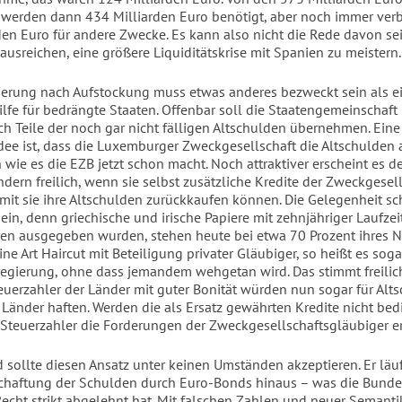
e werden dann 434 Milliarden Euro benötigt, aber noch immer ver
den Euro für andere Zwecke. Es kann also nicht die Rede davon sei
 ausreichen, eine größere Liquiditätskrise mit Spanien zu meistern.
derung nach Aufstockung muss etwas anderes bezweckt sein als e
ilfe für bedrängte Staaten. Offenbar soll die Staatengemeinschaft 
ch Teile der noch gar nicht fälligen Altschulden übernehmen. Eine
Idee ist, dass die Luxemburger Zweckgesellschaft die Altschulden
h wie es die EZB jetzt schon macht. Noch attraktiver erscheint es d
dern freilich, wenn sie selbst zusätzliche Kredite der Zweckgesel
amit sie ihre Altschulden zurückkaufen können. Die Gelegenheit sch
ein, denn griechische und irische Papiere mit zehnjähriger Laufzeit
ren ausgegeben wurden, stehen heute bei etwa 70 Prozent ihres 
ne Art Haircut mit Beteiligung privater Gläubiger, so heißt es sog
egierung, ohne dass jemandem wehgetan wird. Das stimmt freilich
euerzahler der Länder mit guter Bonität würden nun sogar für Alt
 Länder haften. Werden die als Ersatz gewährten Kredite nicht bedi
Steuerzahler die Forderungen der Zweckgesellschaftsgläubiger er
 sollte diesen Ansatz unter keinen Umständen akzeptieren. Er läuf
haftung der Schulden durch Euro-Bonds hinaus – was die Bunde
Recht strikt abgelehnt hat. Mit falschen Zahlen und neuer Semanti