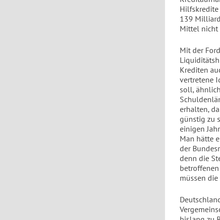
Hilfskredit
139 Milliar
Mittel nicht
Mit der For
Liquiditätsh
Krediten au
vertretene 
soll, ähnlic
Schuldenlän
erhalten, d
günstig zu s
einigen Jah
Man hätte ei
der Bundesr
denn die St
betroffenen
müssen die 
Deutschland
Vergemeinsc
bislang zu 