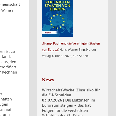
gemeinschaft
s-Werner
„Trump, Putin und die Vereinigten Staaten
von Europa“
, Hans-Werner Sinn, Herder
en ist zu
Verlag, Oktober 2025, 352 Seiten.
Irland,
t aus, den
ergrößert
? Rechnen
News
WirtschaftsWoche: Zinsrisiko für
er
die EU-Schulden
 haften
03.07.2026
Die Leitzinsen im
fügen
Euroraum steigen – das hat
an auf
Folgen für die versteckten
uptung
Schulden der EU. Diese