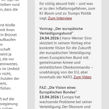
für völlig absurd hält – und was
bleiben rund
er zu den Inflationsgefahren, zum
n, dass die
KI-Boom und zu Trumps Politik
sagt.
Zum Interview
ine bloße
Vortrag: „Der europäische
mit ihren
Verteidigungsbund“
 in Brüssel
24.04.2026
Hans-Werner Sinn
 aufkaufen
skizziert in seinem Vortrag eine
en
konkrete Vision für die Zukunft
lschaft
der europäischen Verteidigung:
eint ja
einen Europäischen Bund mit
, die vor
gemeinsamer Armee und
Nennwertes.
einheitlichem Oberkommando –
ar im Umfeld
unabhängig von der EU, aber
 nicht,
innerhalb der NATO.
Zum Video
schulden der
ent,
FAZ: „Die Vision eines
füllen.
Europäischen Bundes“
13.04.2026
Europa hat
t auf die
wachsende Probleme bei seiner
sregierung
Verteidigung. Der Ökonom und
k sollen