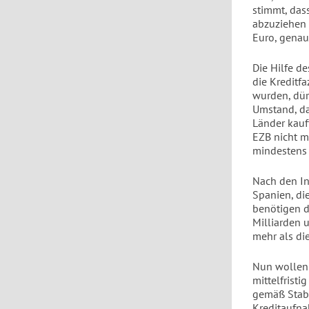
stimmt, das
abzuziehen 
Euro, genau
Die Hilfe d
die Kreditf
wurden, dür
Umstand, da
Länder kauf
EZB nicht m
mindestens 5
Nach den In
Spanien, di
benötigen d
Milliarden 
mehr als di
Nun wollen d
mittelfristi
gemäß Stabi
Kreditaufna