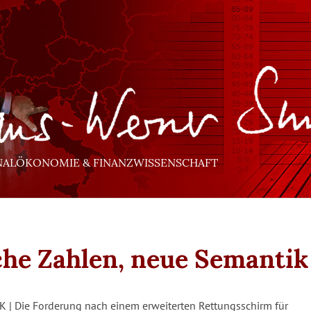
NALÖKONOMIE & FINANZWISSENSCHAFT
che Zahlen, neue Semantik
| Die Forderung nach einem erweiterten Rettungsschirm für