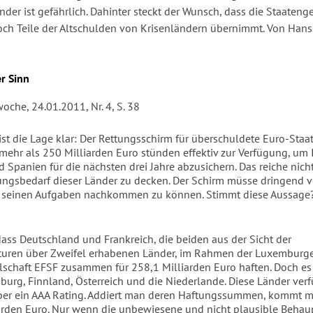
der ist gefährlich. Dahinter steckt der Wunsch, dass die Staaten
ch Teile der Altschulden von Krisenländern übernimmt. Von Han
r Sinn
oche, 24.01.2011, Nr. 4, S. 38
ist die Lage klar: Der Rettungsschirm für überschuldete Euro-Staat
 mehr als 250 Milliarden Euro stünden effektiv zur Verfügung, um 
 Spanien für die nächsten drei Jahre abzusichern. Das reiche nich
ungsbedarf dieser Länder zu decken. Der Schirm müsse dringend v
 seinen Aufgaben nachkommen zu können. Stimmt diese Aussage
 dass Deutschland und Frankreich, die beiden aus der Sicht der
turen über Zweifel erhabenen Länder, im Rahmen der Luxemburg
schaft EFSF zusammen für 258,1 Milliarden Euro haften. Doch es
urg, Finnland, Österreich und die Niederlande. Diese Länder ver
ber ein AAA Rating. Addiert man deren Haftungssummen, kommt m
arden Euro. Nur wenn die unbewiesene und nicht plausible Beha