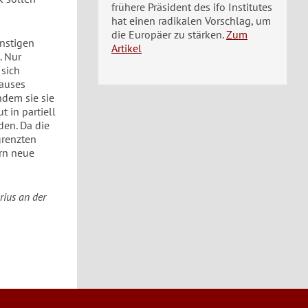
frühere Präsident des ifo Institutes
hat einen radikalen Vorschlag, um
die Europäer zu stärken.
Zum
ünstigen
Artikel
. Nur
 sich
lauses
ndem sie sie
 in partiell
en. Da die
grenzten
rn neue
rius an der