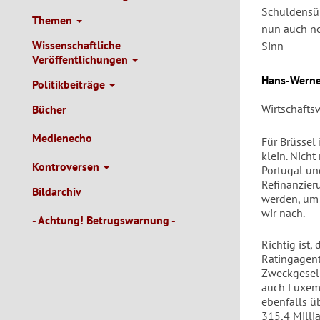
Schuldensün
Themen
nun auch no
Wissenschaftliche
Sinn
Veröffentlichungen
Autor/en
Hans-Werne
Politikbeiträge
Wirtschaftsw
Bücher
Medienecho
Für Brüssel 
klein. Nicht
Kontroversen
Portugal und
Refinanzier
Bildarchiv
werden, um
wir nach.
- Achtung! Betrugswarnung -
Richtig ist,
Ratingagen
Zweckgesell
auch Luxemb
ebenfalls ü
315,4 Milli