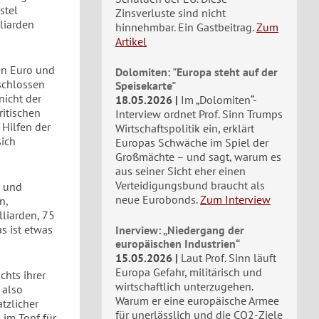
stel
Zinsverluste sind nicht
liarden
hinnehmbar. Ein Gastbeitrag.
Zum
Artikel
en Euro und
Dolomiten: "Europa steht auf der
eschlossen
Speisekarte"
nicht der
18.05.2026
Im „Dolomiten“-
ritischen
Interview ordnet Prof. Sinn Trumps
 Hilfen der
Wirtschaftspolitik ein, erklärt
sich
Europas Schwäche im Spiel der
Großmächte – und sagt, warum es
aus seiner Sicht eher einen
Verteidigungsbund braucht als
d und
neue Eurobonds.
Zum Interview
n,
liarden, 75
s ist etwas
Inerview: „Niedergang der
europäischen Industrien“
15.05.2026
Laut Prof. Sinn läuft
Europa Gefahr, militärisch und
chts ihrer
wirtschaftlich unterzugehen.
 also
Warum er eine europäische Armee
tzlicher
für unerlässlich und die CO2-Ziele
 im Topf für