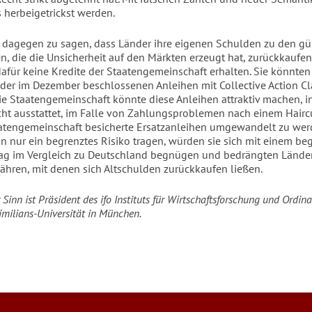
 herbeigetrickst werden.
ts dagegen zu sagen, dass Länder ihre eigenen Schulden zu den g
, die die Unsicherheit auf den Märkten erzeugt hat, zurückkaufen
dafür keine Kredite der Staatengemeinschaft erhalten. Sie könnten
 der im Dezember beschlossenen Anleihen mit Collective Action C
ie Staatengemeinschaft könnte diese Anleihen attraktiv machen, i
ht ausstattet, im Falle von Zahlungsproblemen nach einem Haircut
atengemeinschaft besicherte Ersatzanleihen umgewandelt zu werd
n nur ein begrenztes Risiko tragen, würden sie sich mit einem be
ag im Vergleich zu Deutschland begnügen und bedrängten Lände
ähren, mit denen sich Altschulden zurückkaufen ließen.
inn ist Präsident des ifo Instituts für Wirtschaftsforschung und Ordina
ilians-Universität in München.