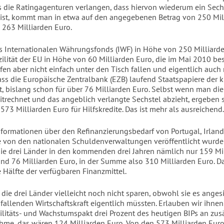
s die Ratingagenturen verlangen, dass hiervon wiederum ein Sech
ist, kommt man in etwa auf den angegebenen Betrag von 250 Mil
 263 Milliarden Euro.
es Internationalen Währungsfonds (IWF) in Höhe von 250 Milliard
azilität der EU in Höhe von 60 Milliarden Euro, die im Mai 2010 b
fen aber nicht einfach unter den Tisch fallen und eigentlich auch 
ss die Europäische Zentralbank (EZB) laufend Staatspapiere der k
t, bislang schon für über 76 Milliarden Euro. Selbst wenn man die
itrechnet und das angeblich verlangte Sechstel abzieht, ergeben 
73 Milliarden Euro für Hilfskredite. Das ist mehr als ausreichend.
formationen über den Refinanzierungsbedarf von Portugal, Irlan
e von den nationalen Schuldenverwaltungen veröffentlicht wurde
ie drei Länder in den kommenden drei Jahren nämlich nur 159 Mil
und 76 Milliarden Euro, in der Summe also 310 Milliarden Euro. Da
e Hälfte der verfügbaren Finanzmittel.
ie drei Länder vielleicht noch nicht sparen, obwohl sie es angesi
g fallenden Wirtschaftskraft eigentlich müssten. Erlauben wir ihnen
litäts- und Wachstumspakt drei Prozent des heutigen BIPs an zusä
hme, das wären 124 Milliarden Euro. Von den 573 Milliarden Euro