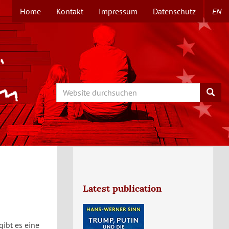
Home
Kontakt
Impressum
Datenschutz
EN
TOPMENÜ
Search
Searc
Latest publication
ibt es eine