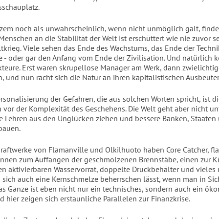
schauplatz.
zem noch als unwahrscheinlich, wenn nicht unmöglich galt, findet 
enschen an die Stabilität der Welt ist erschüttert wie nie zuvor s
tkrieg. Viele sehen das Ende des Wachstums, das Ende der Techni
 - oder gar den Anfang vom Ende der Zivilisation. Und natürlich 
kteure. Erst waren skrupellose Manager am Werk, dann zwielichtig
, und nun rächt sich die Natur an ihren kapitalistischen Ausbeuter
rsonalisierung der Gefahren, die aus solchen Worten spricht, ist d
n vor der Komplexität des Geschehens. Die Welt geht aber nicht un
e Lehren aus den Unglücken ziehen und bessere Banken, Staaten
bauen.
raftwerke von Flamanville und Olkilhuoto haben Core Catcher, fl
annen zum Auffangen der geschmolzenen Brennstäbe, einen zur 
 aktivierbaren Wasservorrat, doppelte Druckbehälter und vieles 
s sich auch eine Kernschmelze beherrschen lässt, wenn man in Sic
 Das Ganze ist eben nicht nur ein technisches, sondern auch ein ö
 hier zeigen sich erstaunliche Parallelen zur Finanzkrise.