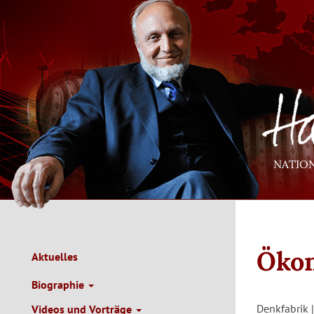
Direkt
zum
Inhalt
NATIO
Ökon
Aktuelles
Main
Navigation
Biographie
de
Denkfabrik 
Videos und Vorträge