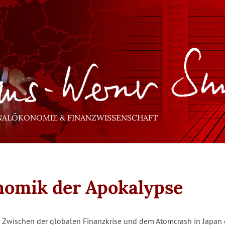
NALÖKONOMIE & FINANZWISSENSCHAFT
omik der Apokalypse
| Zwischen der globalen Finanzkrise und dem Atomcrash in Japan g