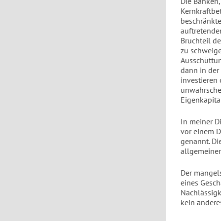
Die Banken,
Kernkraftbe
beschränkter
auftretende
Bruchteil d
zu schweige
Ausschüttun
dann in der
investieren 
unwahrschei
Eigenkapita
In meiner D
vor einem D
genannt. Di
allgemeinen
Der mangels
eines Geschä
Nachlässigk
kein andere