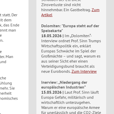
Zinsverluste sind nicht
hinnehmbar. Ein Gastbeitrag.
Zum
statt. Der
Artikel
eit dem
k, das Ende
Dolomiten: "Europa steht auf der
kennt man
Speisekarte"
e
18.05.2026
Im „Dolomiten“-
n.
Interview ordnet Prof. Sinn Trumps
Wirtschaftspolitik ein, erklärt
Europas Schwäche im Spiel der
ie
Großmächte – und sagt, warum es
ter. Man
aus seiner Sicht eher einen
 und
Verteidigungsbund braucht als
neue Eurobonds.
Zum Interview
ache
Inerview: „Niedergang der
Kühlung
europäischen Industrien“
mehr. Sie
15.05.2026
Laut Prof. Sinn läuft
herheit
Europa Gefahr, militärisch und
konomisches
wirtschaftlich unterzugehen.
Warum er eine europäische Armee
für unerlässlich und die CO2-Ziele