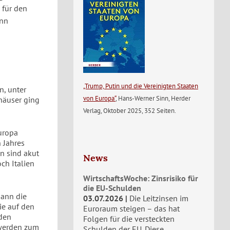
 für den
inn
„Trump, Putin und die Vereinigten Staaten
n, unter
von Europa“
, Hans-Werner Sinn, Herder
häuser ging
Verlag, Oktober 2025, 352 Seiten.
Europa
 Jahres
n sind akut
News
ch Italien
WirtschaftsWoche: Zinsrisiko für
die EU-Schulden
dann die
03.07.2026
Die Leitzinsen im
ie auf den
Euroraum steigen – das hat
den
Folgen für die versteckten
 werden zum
Schulden der EU. Diese