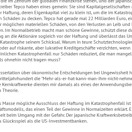
 die im Zentrum der globalen Finanzkrise stehen, und der japanis
treiber Tepco haben eines gemein: Sie sind Kapitalgesellschaften 
 Haftung, deren Eigenkapital viel zu klein ist, um die im Katastr
n Schäden zu decken. Tepco hat gerade mal 22 Milliarden Euro, e
er möglichen materiellen Schäden, von den Verlusten an Leib und
n. Im Normalbetrieb macht man schöne Gewinne, schützt diese d
g an die Aktionäre sogleich vor der Haftung und überlässt das 
 Katastrophe seinem Schicksal. Warum in teure Schutztechnologie
oder auf riskante, aber lukrative Kreditgeschäfte verzichten, wen
nlichen Katastrophenfall nur Schäden reduziert, die man mange
ls ohnehin nicht tragen muss?
issertation über ökonomische Entscheidungen bei Ungewissheit h
ritteljahrhundert die "Mehr-als-er-hat-kann-man-ihm-nicht-nehm
e Kernkraftwerke dienten mir damals als eines der Anwendungsbei
 Theorie.
 Masse mögliche Ausschluss der Haftung im Katastrophenfall ist
ftsmodells, das einen Teil der Gewinne in Normalzeiten erklärt. Er
eit beim Umgang mit der Gefahr. Der japanische Kraftwerksbetreib
s Glücksspiel als die US-Investmentbanken.