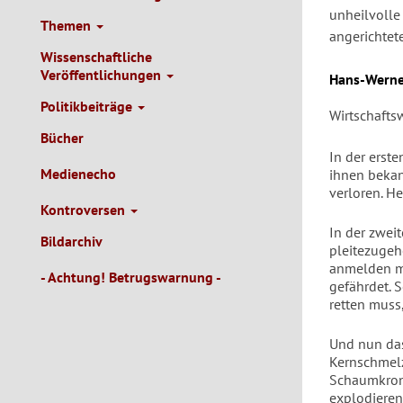
unheilvolle
Themen
angerichtet
Wissenschaftliche
Veröffentlichungen
Autor/en
Hans-Werne
Politikbeiträge
Wirtschaftsw
Bücher
In der erst
Medienecho
ihnen bekan
verloren. H
Kontroversen
In der zwei
Bildarchiv
pleitezugeh
anmelden mü
- Achtung! Betrugswarnung -
gefährdet. 
retten muss
Und nun das
Kernschmelz
Schaumkrone
explodieren