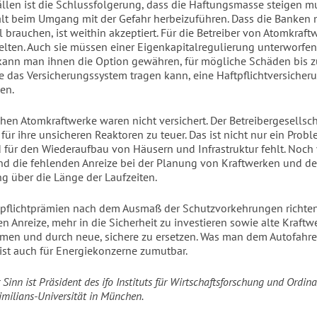
ällen ist die Schlussfolgerung, dass die Haftungsmasse steigen m
lt beim Umgang mit der Gefahr herbeizuführen. Dass die Banken
l brauchen, ist weithin akzeptiert. Für die Betreiber von Atomkraf
elten. Auch sie müssen einer Eigenkapitalregulierung unterworfe
ann man ihnen die Option gewähren, für mögliche Schäden bis z
e das Versicherungssystem tragen kann, eine Haftpflichtversicher
en.
chen Atomkraftwerke waren nicht versichert. Der Betreibergesellsc
für ihre unsicheren Reaktoren zu teuer. Das ist nicht nur ein Probl
 für den Wiederaufbau von Häusern und Infrastruktur fehlt. Noch 
ind die fehlenden Anreize bei der Planung von Kraftwerken und de
g über die Länge der Laufzeiten.
tpflichtprämien nach dem Ausmaß der Schutzvorkehrungen richten
en Anreize, mehr in die Sicherheit zu investieren sowie alte Kraft
men und durch neue, sichere zu ersetzen. Was man dem Autofahre
 ist auch für Energiekonzerne zumutbar.
inn ist Präsident des ifo Instituts für Wirtschaftsforschung und Ordina
ilians-Universität in München.