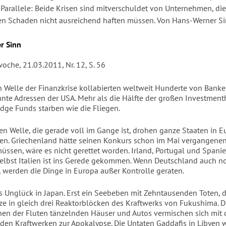
 Parallele: Beide Krisen sind mitverschuldet von Unternehmen, die
en Schaden nicht ausreichend haften müssen. Von Hans-Werner S
r Sinn
oche, 21.03.2011, Nr. 12, S. 56
en Welle der Finanzkrise kollabierten weltweit Hunderte von Banke
nte Adressen der USA. Mehr als die Hälfte der großen Investment
edge Funds starben wie die Fliegen.
ten Welle, die gerade voll im Gange ist, drohen ganze Staaten in 
en. Griechenland hätte seinen Konkurs schon im Mai vergangenen
ssen, wäre es nicht gerettet worden. Irland, Portugal und Spanie
Selbst Italien ist ins Gerede gekommen. Wenn Deutschland auch no
, werden die Dinge in Europa außer Kontrolle geraten.
 Unglück in Japan. Erst ein Seebeben mit Zehntausenden Toten, 
e in gleich drei Reaktorblöcken des Kraftwerks von Fukushima. D
n der Fluten tänzelnden Häuser und Autos vermischen sich mit 
den Kraftwerken zur Apokalypse. Die Untaten Gaddafis in Libyen