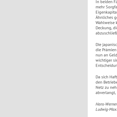
In beiden F
mehr Sorgfa
Eigenkapita
Ähnliches g
Wahlweise k
Deckung, di
abzuschließ
Die japanis
die Prämien 
nun an Geld
wichtiger s
Entscheidun
Da sich Haf
den Betrieb
Netz zu neh
abverlangt,
Hans-Werner S
Ludwig-Maxim