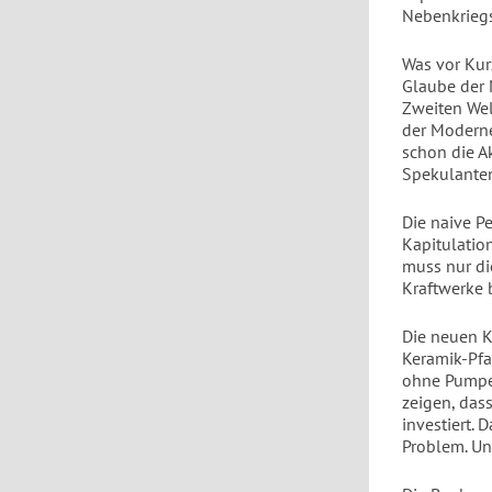
Nebenkriegs
Was vor Kur
Glaube der M
Zweiten Wel
der Moderne
schon die A
Spekulanten
Die naive Pe
Kapitulatio
muss nur di
Kraftwerke 
Die neuen K
Keramik-Pf
ohne Pumpen
zeigen, das
investiert.
Problem. Und