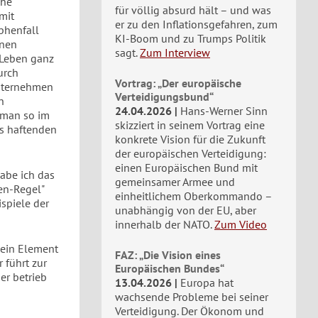
che
für völlig absurd hält – und was
mit
er zu den Inflationsgefahren, zum
ophenfall
KI-Boom und zu Trumps Politik
inen
sagt.
Zum Interview
 Leben ganz
urch
Vortrag: „Der europäische
Unternehmen
Verteidigungsbund“
n
24.04.2026
Hans-Werner Sinn
n man so im
skizziert in seinem Vortrag eine
ls haftenden
konkrete Vision für die Zukunft
der europäischen Verteidigung:
einen Europäischen Bund mit
abe ich das
gemeinsamer Armee und
en-Regel"
einheitlichem Oberkommando –
spiele der
unabhängig von der EU, aber
innerhalb der NATO.
Zum Video
 ein Element
FAZ: „Die Vision eines
 führt zur
Europäischen Bundes“
er betrieb
13.04.2026
Europa hat
wachsende Probleme bei seiner
Verteidigung. Der Ökonom und