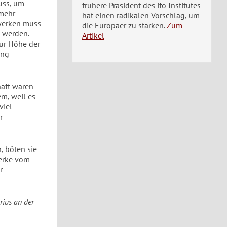
uss, um
frühere Präsident des ifo Institutes
 mehr
hat einen radikalen Vorschlag, um
twerken muss
die Europäer zu stärken.
Zum
n werden.
Artikel
ur Höhe der
ung
haft waren
em, weil es
viel
r
, böten sie
werke vom
r
rius an der