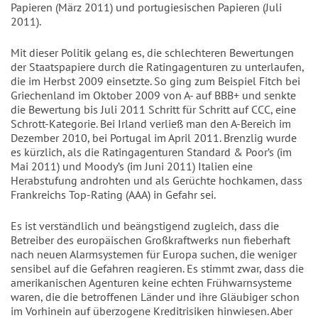
Papieren (März 2011) und portugiesischen Papieren (Juli
2011).
Mit dieser Politik gelang es, die schlechteren Bewertungen
der Staatspapiere durch die Ratingagenturen zu unterlaufen,
die im Herbst 2009 einsetzte. So ging zum Beispiel Fitch bei
Griechenland im Oktober 2009 von A- auf BBB+ und senkte
die Bewertung bis Juli 2011 Schritt für Schritt auf CCC, eine
Schrott-Kategorie. Bei Irland verließ man den A-Bereich im
Dezember 2010, bei Portugal im April 2011. Brenzlig wurde
es kürzlich, als die Ratingagenturen Standard & Poor’s (im
Mai 2011) und Moody’s (im Juni 2011) Italien eine
Herabstufung androhten und als Gerüchte hochkamen, dass
Frankreichs Top-Rating (AAA) in Gefahr sei.
Es ist verständlich und beängstigend zugleich, dass die
Betreiber des europäischen Großkraftwerks nun fieberhaft
nach neuen Alarmsystemen für Europa suchen, die weniger
sensibel auf die Gefahren reagieren. Es stimmt zwar, dass die
amerikanischen Agenturen keine echten Frühwarnsysteme
waren, die die betroffenen Länder und ihre Gläubiger schon
im Vorhinein auf überzogene Kreditrisiken hinwiesen. Aber