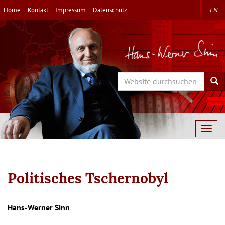
Direkt
Home
Kontakt
Impressum
Datenschutz
EN
zum
Inhalt
Search
Sea
Togg
navig
Politisches Tschernobyl
Autor/en
Hans-Werner Sinn