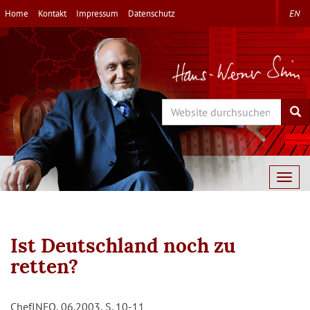
Direkt
Home
Kontakt
Impressum
Datenschutz
EN
zum
Inhalt
Search
Sea
Togg
navig
Ist Deutschland noch zu
retten?
ChefINFO, 06.2003, S. 10-11