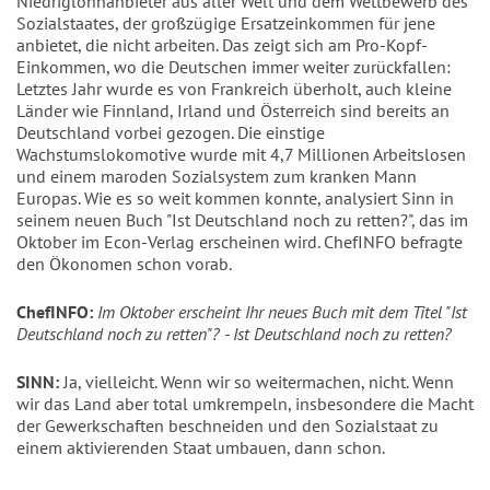
Niedriglohnanbieter aus aller Welt und dem Wettbewerb des
Sozialstaates, der großzügige Ersatzeinkommen für jene
anbietet, die nicht arbeiten. Das zeigt sich am Pro-Kopf-
Einkommen, wo die Deutschen immer weiter zurückfallen:
Letztes Jahr wurde es von Frankreich überholt, auch kleine
Länder wie Finnland, Irland und Österreich sind bereits an
Deutschland vorbei gezogen. Die einstige
Wachstumslokomotive wurde mit 4,7 Millionen Arbeitslosen
und einem maroden Sozialsystem zum kranken Mann
Europas. Wie es so weit kommen konnte, analysiert Sinn in
seinem neuen Buch "Ist Deutschland noch zu retten?", das im
Oktober im Econ-Verlag erscheinen wird. ChefINFO befragte
den Ökonomen schon vorab.
ChefINFO:
Im Oktober erscheint Ihr neues Buch mit dem Titel "Ist
Deutschland noch zu retten"? - Ist Deutschland noch zu retten?
SINN:
Ja, vielleicht. Wenn wir so weitermachen, nicht. Wenn
wir das Land aber total umkrempeln, insbesondere die Macht
der Gewerkschaften beschneiden und den Sozialstaat zu
einem aktivierenden Staat umbauen, dann schon.