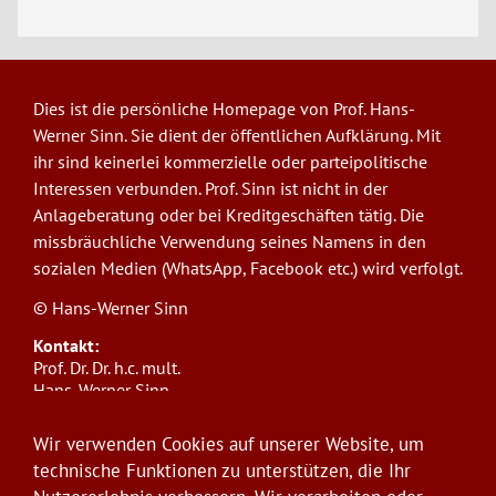
Dies ist die persönliche Homepage von Prof. Hans-
Werner Sinn. Sie dient der öffentlichen Aufklärung. Mit
ihr sind keinerlei kommerzielle oder parteipolitische
Interessen verbunden. Prof. Sinn ist nicht in der
Anlageberatung oder bei Kreditgeschäften tätig. Die
missbräuchliche Verwendung seines Namens in den
sozialen Medien (WhatsApp, Facebook etc.) wird verfolgt.
© Hans-Werner Sinn
Kontakt:
Prof. Dr. Dr. h.c. mult.
Hans-Werner Sinn,
Ludwig-Maximilians-Universität München
ifo Institut
Wir verwenden Cookies auf unserer Website, um
Poschingerstr. 5, 81679 München
technische Funktionen zu unterstützen, die Ihr
Telefon: +49(0)89/9224-1276