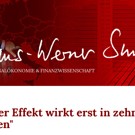
NALÖKONOMIE & FINANZWISSENSCHAFT
er Effekt wirkt erst in zeh
en"