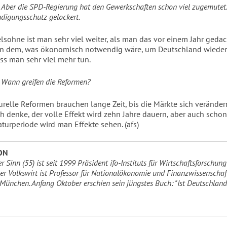
:
Aber die SPD-Regierung hat den Gewerkschaften schon viel zugemutet
digungsschutz gelockert.
lsohne ist man sehr viel weiter, als man das vor einem Jahr gedach
n dem, was ökonomisch notwendig wäre, um Deutschland wieder 
ss man sehr viel mehr tun.
:
Wann greifen die Reformen?
urelle Reformen brauchen lange Zeit, bis die Märkte sich verände
ch denke, der volle Effekt wird zehn Jahre dauern, aber auch scho
aturperiode wird man Effekte sehen. (afs)
ON
 Sinn (55) ist seit 1999 Präsident ifo-Instituts für Wirtschaftsforschung
r Volkswirt ist Professor für Nationalökonomie und Finanzwissenschaf
 München. Anfang Oktober erschien sein jüngstes Buch: "Ist Deutschlan