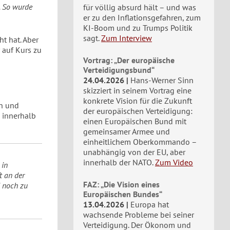
. So wurde
für völlig absurd hält – und was
er zu den Inflationsgefahren, zum
KI-Boom und zu Trumps Politik
sagt.
Zum Interview
t hat. Aber
auf Kurs zu
Vortrag: „Der europäische
Verteidigungsbund“
24.04.2026
Hans-Werner Sinn
skizziert in seinem Vortrag eine
konkrete Vision für die Zukunft
rn und
der europäischen Verteidigung:
n innerhalb
einen Europäischen Bund mit
gemeinsamer Armee und
einheitlichem Oberkommando –
unabhängig von der EU, aber
innerhalb der NATO.
Zum Video
 in
t an der
FAZ: „Die Vision eines
d noch zu
Europäischen Bundes“
13.04.2026
Europa hat
wachsende Probleme bei seiner
Verteidigung. Der Ökonom und