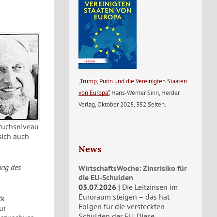
„Trump, Putin und die Vereinigten Staaten
von Europa“
, Hans-Werner Sinn, Herder
Verlag, Oktober 2025, 352 Seiten.
pruchsniveau
sich auch
News
ung des
WirtschaftsWoche: Zinsrisiko für
die EU-Schulden
03.07.2026
Die Leitzinsen im
Euroraum steigen – das hat
ck
Folgen für die versteckten
ur
Schulden der EU. Diese