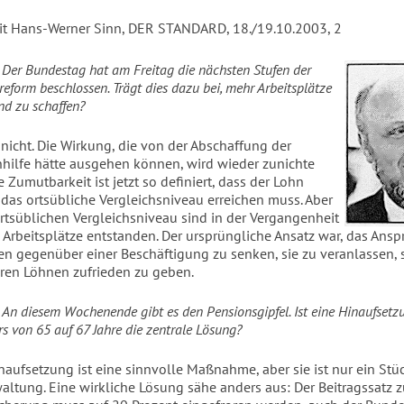
it Hans-Werner Sinn, DER STANDARD, 18./19.10.2003, 2
:
Der Bundestag hat am Freitag die nächsten Stufen der
reform beschlossen. Trägt dies dazu bei, mehr Arbeitsplätze
nd zu schaffen?
 nicht. Die Wirkung, die von der Abschaffung der
nhilfe hätte ausgehen können, wird wieder zunichte
 Zumutbarkeit ist jetzt so definiert, dass der Lohn
das ortsübliche Vergleichsniveau erreichen muss. Aber
rtsüblichen Vergleichsniveau sind in der Vergangenheit
 Arbeitsplätze entstanden. Der ursprüngliche Ansatz war, das Ans
n gegenüber einer Beschäftigung zu senken, sie zu veranlassen, 
eren Löhnen zufrieden zu geben.
:
An diesem Wochenende gibt es den Pensionsgipfel. Ist eine Hinaufsetz
rs von 65 auf 67 Jahre die zentrale Lösung?
naufsetzung ist eine sinnvolle Maßnahme, aber sie ist nur ein Stü
ltung. Eine wirkliche Lösung sähe anders aus: Der Beitragssatz z