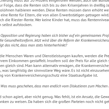
cherung muss auf 20 Prozent eingefroren werden, auch der Bunde
ur Folge, dass die Renten sich bis zu den Krisenjahren in dreißig Ja
tolöhnen halbieren werden. Diese Renten müssen dann erhöht w
 eine Rente für Eltern, die von allen Erwerbstätigen getragen wird
ch die Riester-Rente. Wer keine Kinder hat, muss das Rentennivea
n selbst aufstocken.
:
Opposition und Regierung haben sich bisher auf ein gemeinsames Proj
 die Gesundheitsreform. Jetzt wird über die Reform der Krankenversicher
eigt das nicht, dass man stets hinterherhinkt?
ie Menschen Waren und Dienstleistungen kaufen, werden die Pre
hrem Einkommen gestaffelt. Insofern soll der Preis für alle gleich
gen gleich sind. Man kann alternativ erwägen, die Krankenversich
n, was langfristig der sinnvollere Weg wäre. Es ist nicht einzusehe
ung von Krankenversicherungsschutz eine Staatsaufgabe ist.
:
Was muss geschehen, dass man endlich vom Diskutieren zum Machen
 schon agiert, aber nicht genug. Was fehlt, ist ein Ansatz, die Ge
ranken zu weisen. Da haben sich die großen Parteien noch nicht get