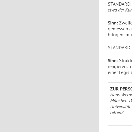
STANDARD
etwa der Kün
Sinn:
Zweife
gemessen a
bringen, mu
STANDARD
Sinn:
Strukt
reagieren. I
einer Legisl
ZUR PERS
Hans-Werner
München. De
Universität
retten?"