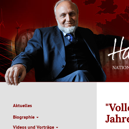
Direkt
zum
Inhalt
NATIO
"Voll
Aktuelles
Main
Navigation
Jahr
Biographie
de
Videos und Vorträge