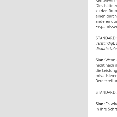
Rentenversi
Dies hätte z
zu den Brut
einen durch
anderen dur
Ersparnisse
STANDARD
verständigt,
diskutiert. Z
Sinn:
Wenn d
nicht nach i
die Leistun
privatisiere
Bereitstell
STANDARD
Sinn:
Es wird
in ihre Sch