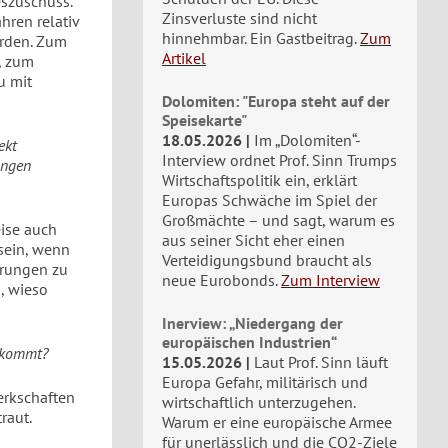
szuschuss.
Zinsverluste sind nicht
hren relativ
hinnehmbar. Ein Gastbeitrag.
Zum
erden. Zum
Artikel
, zum
u mit
Dolomiten: "Europa steht auf der
Speisekarte"
18.05.2026
Im „Dolomiten“-
ekt
Interview ordnet Prof. Sinn Trumps
ungen
Wirtschaftspolitik ein, erklärt
Europas Schwäche im Spiel der
Großmächte – und sagt, warum es
ise auch
aus seiner Sicht eher einen
 sein, wenn
Verteidigungsbund braucht als
erungen zu
neue Eurobonds.
Zum Interview
n, wieso
Inerview: „Niedergang der
europäischen Industrien“
 kommt?
15.05.2026
Laut Prof. Sinn läuft
Europa Gefahr, militärisch und
werkschaften
wirtschaftlich unterzugehen.
raut.
Warum er eine europäische Armee
für unerlässlich und die CO2-Ziele