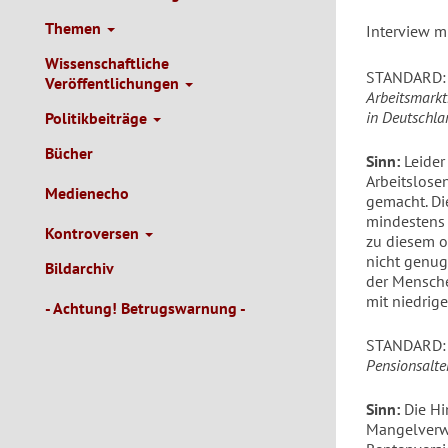
Themen
Interview m
Wissenschaftliche
STANDARD
Veröffentlichungen
Arbeitsmarkt
in Deutschla
Politikbeiträge
Bücher
Sinn:
Leider
Arbeitslose
Medienecho
gemacht. Die
mindestens 
Kontroversen
zu diesem o
nicht genug
Bildarchiv
der Mensche
mit niedrig
- Achtung! Betrugswarnung -
STANDARD
Pensionsalte
Sinn:
Die Hi
Mangelverwa