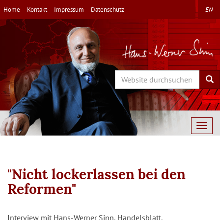
Direkt
Home
Kontakt
Impressum
Datenschutz
EN
zum
Inhalt
Search
Sea
Togg
navig
"Nicht lockerlassen bei den
Reformen"
Interview mit Hans-Werner Sinn, Handelsblatt,