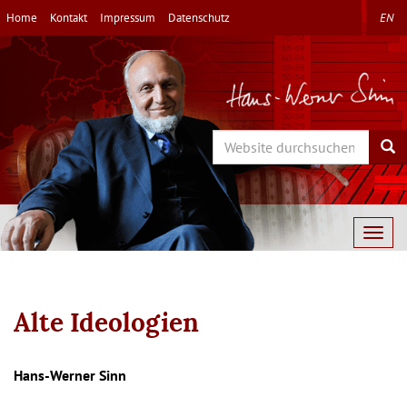
Direkt
Home
Kontakt
Impressum
Datenschutz
EN
zum
Inhalt
Search
Sea
Togg
navig
Alte Ideologien
Autor/en
Hans-Werner Sinn