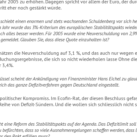
 Jahr 2005 zu erhöhen. Dagegen spricht vor allem der Euro, der du
ritt eher noch gestärkt würde.
schiebt einen enormen und stets wachsenden Schuldenberg vor sich her
 Jahr wurde das 3%-Kriterium des europäischen Stabilitätspakts wieder
och alles besser werden. Für 2005 wurde eine Neuverschuldung von 2,9
 gemeldet. Glauben Sie, dass diese Quote einzuhalten ist?
chätzen die Neuverschuldung auf 3,1 %, und das auch nur wegen e
Buchungsergebnisse, die sich so nicht wiederholen lasse Ohne die
r 3,4%.
üssel scheint der Ankündigung von Finanzminister Hans Eichel zu glau
eich das ganze Defizitverfahren gegen Deutschland eingestellt.
 politischer Kompromiss. Im Ecofin-Rat, der diesen Beschluss gefass
eihe von Defizit-Sündern. Und die wollen sich schliesslich nicht 
t eine Reform des Stabilitätspakts auf der Agenda. Das Defizitlimit soll 
zu befürchten, dass so viele Ausnahmeregelungen schaffen werden, dass l
 den Pakt erfüllen muss?