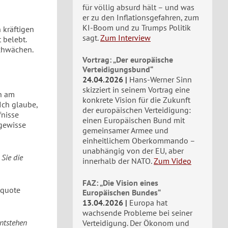
für völlig absurd hält – und was
er zu den Inflationsgefahren, zum
KI-Boom und zu Trumps Politik
 kräftigen
sagt.
Zum Interview
 belebt.
chwächen.
Vortrag: „Der europäische
Verteidigungsbund“
24.04.2026
Hans-Werner Sinn
skizziert in seinem Vortrag eine
n am
konkrete Vision für die Zukunft
Ich glaube,
der europäischen Verteidigung:
fnisse
einen Europäischen Bund mit
 gewisse
gemeinsamer Armee und
einheitlichem Oberkommando –
unabhängig von der EU, aber
 Sie die
innerhalb der NATO.
Zum Video
FAZ: „Die Vision eines
nquote
Europäischen Bundes“
13.04.2026
Europa hat
wachsende Probleme bei seiner
entstehen
Verteidigung. Der Ökonom und