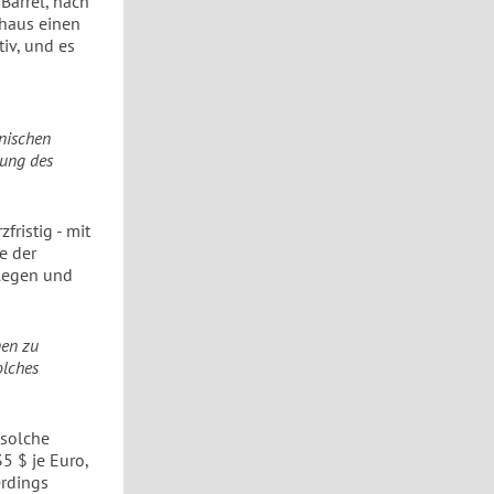
 Barrel, nach
chaus einen
tiv, und es
nischen
kung des
fristig - mit
e der
legen und
nen zu
olches
 solche
5 $ je Euro,
erdings