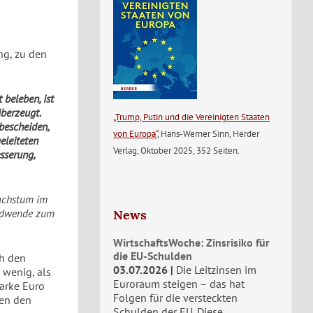
ng, zu den
beleben, ist
überzeugt.
„Trump, Putin und die Vereinigten Staaten
bescheiden,
von Europa“
, Hans-Werner Sinn, Herder
eleiteten
Verlag, Oktober 2025, 352 Seiten.
sserung,
Wachstum im
rendwende zum
News
WirtschaftsWoche: Zinsrisiko für
die EU-Schulden
h den
03.07.2026
Die Leitzinsen im
 wenig, als
Euroraum steigen – das hat
tarke Euro
Folgen für die versteckten
en den
Schulden der EU. Diese