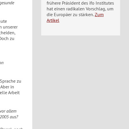
 gesunde
frühere Präsident des ifo Institutes
hat einen radikalen Vorschlag, um
die Europäer zu stärken.
Zum
Artikel
gute
m unserer
cheiden,
Doch zu
on
 Sprache zu
 Aber in
elle Arbeit
vor allem
 2005 aus?