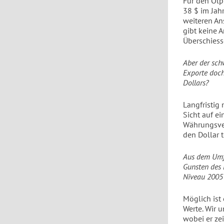
Für den Ölpr
38 $ im Jah
weiteren Ans
gibt keine 
Überschiess
Aber der sch
Exporte doch
Dollars?
Langfristig 
Sicht auf e
Währungsver
den Dollar 
Aus dem Umfe
Gunsten des 
Niveau 2005 
Möglich ist
Werte. Wir 
wobei er zei