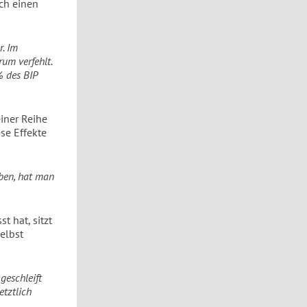
rch einen
. Im
um verfehlt.
% des BIP
iner Reihe
se Effekte
ben, hat man
t hat, sitzt
selbst
geschleift
etztlich