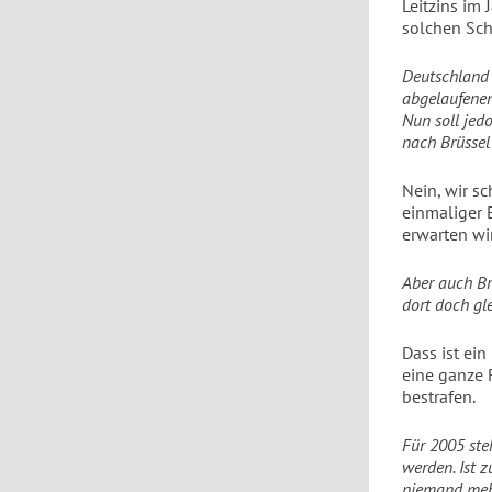
Leitzins im
solchen Sch
Deutschland 
abgelaufenen
Nun soll jed
nach Brüssel
Nein, wir s
einmaliger 
erwarten wi
Aber auch Br
dort doch gl
Dass ist ein
eine ganze R
bestrafen.
Für 2005 steh
werden. Ist 
niemand mehr