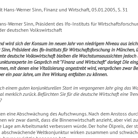
it Hans-Werner Sinn, Finanz und Wirtschaft, 05.01.2005, S. 31
ns-Werner Sinn, Präsident des Ifo-Instituts für Wirtschaftsforschu
der deutschen Volkswirtschaft
nd wird sich der Konsum im neuen Jahr von niedrigem Niveau aus leicht 
Sinn, Präsident des Ifo-Instituts für Wirtschaftsforschung in München, 
mte deutsche Volkswirtschaft bleiben die Wachstumsaussichten jedoch 
unkturexperte im Gespräch mit "Finanz und Wirtschaft" darlegt Die eing
rmen, mit denen eine Vitalisierung angestrebt wird, versprächen zwar Be
er ein paar Jahre, um ihre Wirkung entfalten zu können.
ach einem guten konjunkturellen Start im vergangenen Jahr ging das 
tal merklich zurück. Befürchten Sie für die deutsche Wirtschaft eine T
?
hten eine Abschwächung des Aufschwungs. Nach dem Anstoss durc
en wir zwar damit, dass die Binnenwirtschaft anzieht, aber viel zu
ie Lage am Arbeitsmarkt verbessern würde. Der hohe Ölpreis, der s
ch abschwächende Weltkonjunktur wirken zusammen und schwäch