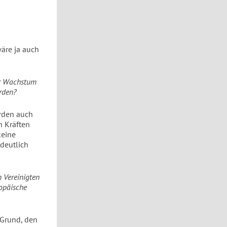
wäre ja auch
hr Wachstum
erden?
rden auch
n Kräften
keine
deutlich
n Vereinigten
ropäische
 Grund, den