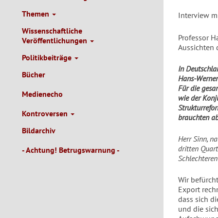
Themen
Interview m
Wissenschaftliche
Professor Ha
Veröffentlichungen
Aussichten 
Politikbeiträge
In Deutschla
Bücher
Hans-Werner 
Für die gesa
Medienecho
wie der Konj
Strukturrefo
Kontroversen
brauchten ab
Bildarchiv
Herr Sinn, n
dritten Quar
- Achtung! Betrugswarnung -
Schlechteren
Wir befürc
Export rechn
dass sich d
und die si