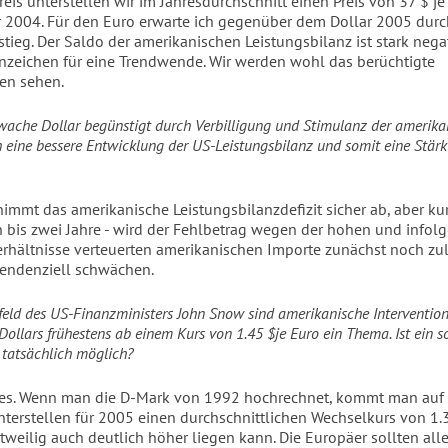
eis unterstellen wir im Jahresdurchschnitt einen Preis von 37 $ je
r 2004. Für den Euro erwarte ich gegenüber dem Dollar 2005 dur
tieg. Der Saldo der amerikanischen Leistungsbilanz ist stark nega
Anzeichen für eine Trendwende. Wir werden wohl das berüchtigte
en sehen.
wache Dollar begünstigt durch Verbilligung und Stimulanz der amerika
 eine bessere Entwicklung der US-Leistungsbilanz und somit eine Stär
nimmt das amerikanische Leistungsbilanzdefizit sicher ab, aber kurz
in bis zwei Jahre - wird der Fehlbetrag wegen der hohen und infolg
hältnisse verteuerten amerikanischen Importe zunächst noch zu
tendenziell schwächen.
ld des US-Finanzministers John Snow sind amerikanische Interventio
Dollars frühestens ab einem Kurs von 1.45 $je Euro ein Thema. Ist ein s
tatsächlich möglich?
 es. Wenn man die D-Mark von 1992 hochrechnet, kommt man auf
unterstellen für 2005 einen durchschnittlichen Wechselkurs von 1.3
tweilig auch deutlich höher liegen kann. Die Europäer sollten all