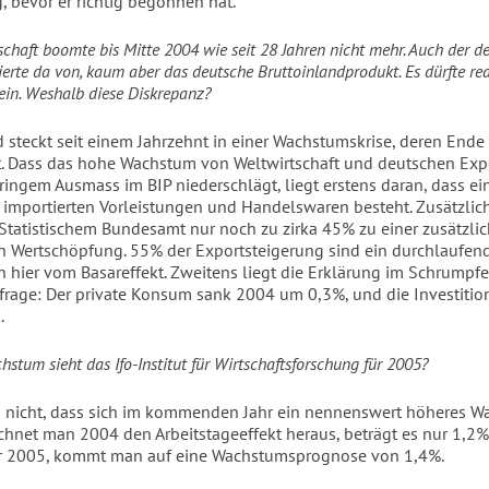
 bevor er richtig begonnen hat.
schaft boomte bis Mitte 2004 wie seit 28 Jahren nicht mehr. Auch der d
tierte da von, kaum aber das deutsche Bruttoinlandprodukt. Es dürfte re
in. Weshalb diese Diskrepanz?
 steckt seit einem Jahrzehnt in einer Wachstumskrise, deren Ende 
t. Dass das hohe Wachstum von Weltwirtschaft und deutschen Exp
ringem Ausmass im BIP niederschlägt, liegt erstens daran, dass ein
 importierten Vorleistungen und Handelswaren besteht. Zusätzlic
 Statistischem Bundesamt nur noch zu zirka 45% zu einer zusätzli
n Wertschöpfung. 55% der Exportsteigerung sind ein durchlaufend
n hier vom Basareffekt. Zweitens liegt die Erklärung im Schrumpf
rage: Der private Konsum sank 2004 um 0,3%, und die Investiti
.
stum sieht das Ifo-Institut für Wirtschaftsforschung für 2005?
 nicht, dass sich im kommenden Jahr ein nennenswert höheres 
Rechnet man 2004 den Arbeitstageeffekt heraus, beträgt es nur 1,2%
ür 2005, kommt man auf eine Wachstumsprognose von 1,4%.