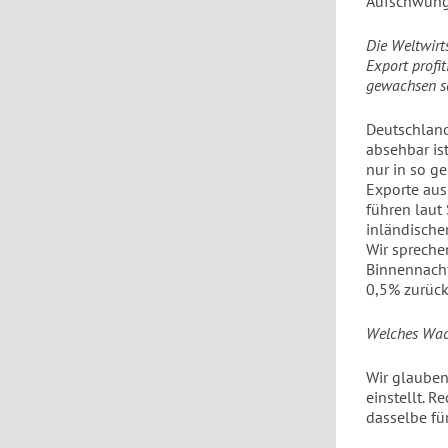
Aufschwung,
Die Weltwirt
Export profi
gewachsen se
Deutschland
absehbar is
nur in so ge
Exporte aus
führen laut
inländische
Wir spreche
Binnennachf
0,5% zurück
Welches Wach
Wir glauben
einstellt. 
dasselbe f