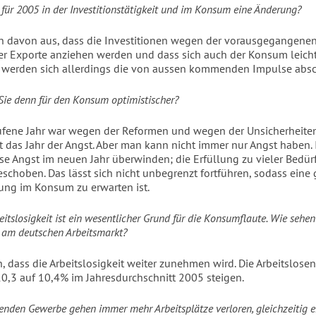
 für 2005 in der Investitionstätigkeit und im Konsum eine Änderung?
en davon aus, dass die Investitionen wegen der vorausgegangenen
r Exporte anziehen werden und dass sich auch der Konsum leicht
g werden sich allerdings die von aussen kommenden Impulse abs
ie denn für den Konsum optimistischer?
fene Jahr war wegen der Reformen und wegen der Unsicherheite
t das Jahr der Angst. Aber man kann nicht immer nur Angst haben. 
ese Angst im neuen Jahr überwinden; die Erfüllung zu vieler Bedür
schoben. Das lässt sich nicht unbegrenzt fortführen, sodass eine
ung im Konsum zu erwarten ist.
itslosigkeit ist ein wesentlicher Grund für die Konsumflaute. Wie sehen
 am deutschen Arbeitsmarkt?
n, dass die Arbeitslosigkeit weiter zunehmen wird. Die Arbeitslose
10,3 auf 10,4% im Jahresdurchschnitt 2005 steigen.
enden Gewerbe gehen immer mehr Arbeitsplätze verloren, gleichzeitig 