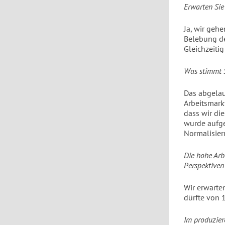
Erwarten Sie
Ja, wir geh
Belebung de
Gleichzeiti
Was stimmt S
Das abgelau
Arbeitsmark
dass wir di
wurde aufge
Normalisier
Die hohe Arbe
Perspektiven
Wir erwarte
dürfte von 
Im produzier