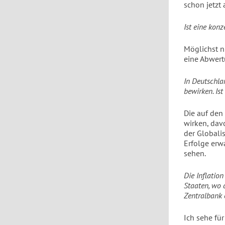
schon jetzt
Ist eine kon
Möglichst ni
eine Abwer
In Deutschla
bewirken. Is
Die auf den
wirken, dav
der Globali
Erfolge erw
sehen.
Die Inflatio
Staaten, wo 
Zentralbank 
Ich sehe fü