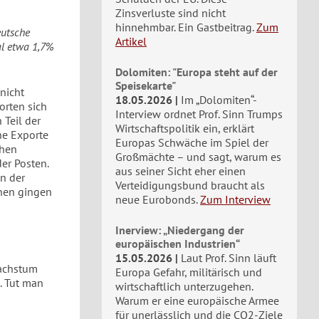
Zinsverluste sind nicht
hinnehmbar. Ein Gastbeitrag.
Zum
eutsche
Artikel
al etwa 1,7%
Dolomiten: "Europa steht auf der
Speisekarte"
nicht
18.05.2026
Im „Dolomiten“-
orten sich
Interview ordnet Prof. Sinn Trumps
 Teil der
Wirtschaftspolitik ein, erklärt
he Exporte
Europas Schwäche im Spiel der
chen
Großmächte – und sagt, warum es
er Posten.
aus seiner Sicht eher einen
en der
Verteidigungsbund braucht als
onen gingen
neue Eurobonds.
Zum Interview
Inerview: „Niedergang der
europäischen Industrien“
15.05.2026
Laut Prof. Sinn läuft
Wachstum
Europa Gefahr, militärisch und
. Tut man
wirtschaftlich unterzugehen.
Warum er eine europäische Armee
für unerlässlich und die CO2-Ziele