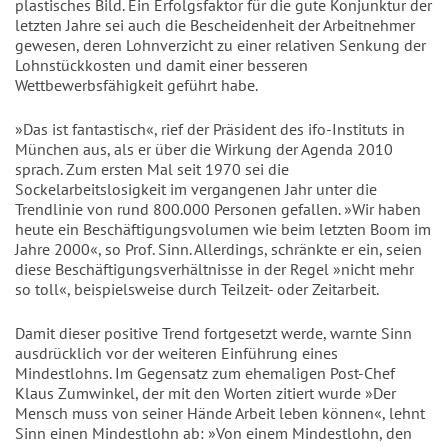
plastisches Bild. Ein Erfolgsfaktor für die gute Konjunktur der
letzten Jahre sei auch die Bescheidenheit der Arbeitnehmer
gewesen, deren Lohnverzicht zu einer relativen Senkung der
Lohnstückkosten und damit einer besseren
Wettbewerbsfähigkeit geführt habe.
»Das ist fantastisch«, rief der Präsident des ifo-Instituts in
München aus, als er über die Wirkung der Agenda 2010
sprach. Zum ersten Mal seit 1970 sei die
Sockelarbeitslosigkeit im vergangenen Jahr unter die
Trendlinie von rund 800.000 Personen gefallen. »Wir haben
heute ein Beschäftigungsvolumen wie beim letzten Boom im
Jahre 2000«, so Prof. Sinn. Allerdings, schränkte er ein, seien
diese Beschäftigungsverhältnisse in der Regel »nicht mehr
so toll«, beispielsweise durch Teilzeit- oder Zeitarbeit.
Damit dieser positive Trend fortgesetzt werde, warnte Sinn
ausdrücklich vor der weiteren Einführung eines
Mindestlohns. Im Gegensatz zum ehemaligen Post-Chef
Klaus Zumwinkel, der mit den Worten zitiert wurde »Der
Mensch muss von seiner Hände Arbeit leben können«, lehnt
Sinn einen Mindestlohn ab: »Von einem Mindestlohn, den