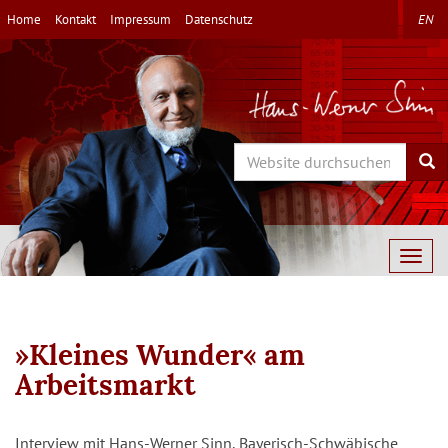
Direkt
Home
Kontakt
Impressum
Datenschutz
EN
zum
Inhalt
Search
Sea
Togg
navig
»Kleines Wunder« am
Arbeitsmarkt
Interview mit Hans-Werner Sinn, Bayerisch-Schwäbische