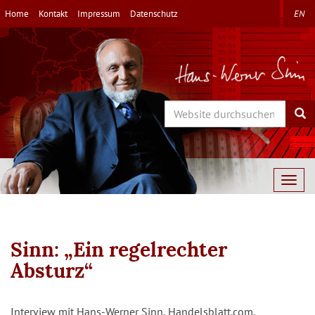
Direkt
Home
Kontakt
Impressum
Datenschutz
EN
zum
Inhalt
Search
Sea
Togg
navig
Sinn: „Ein regelrechter
Absturz“
Interview mit Hans-Werner Sinn, Handelsblatt.com,