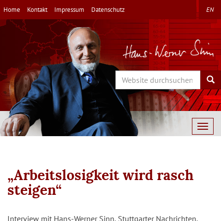
Direkt
Home
Kontakt
Impressum
Datenschutz
EN
zum
Inhalt
Search
Sea
Togg
navig
„Arbeitslosigkeit wird rasch
steigen“
Interview mit Hans-Werner Sinn, Stuttgarter Nachrichten,