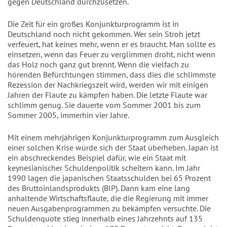
gegen Deutschland durchzusetzen.
Die Zeit für ein großes Konjunkturprogramm ist in
Deutschland noch nicht gekommen. Wer sein Stroh jetzt
verfeuert, hat keines mehr, wenn er es braucht. Man sollte es
einsetzen, wenn das Feuer zu verglimmen droht, nicht wenn
das Holz noch ganz gut brennt. Wenn die vielfach zu
hörenden Befürchtungen stimmen, dass dies die schlimmste
Rezession der Nachkriegszeit wird, werden wir mit einigen
Jahren der Flaute zu kämpfen haben. Die letzte Flaute war
schlimm genug. Sie dauerte vom Sommer 2001 bis zum
Sommer 2005, immerhin vier Jahre.
Mit einem mehrjährigen Konjunkturprogramm zum Ausgleich
einer solchen Krise würde sich der Staat überheben. Japan ist
ein abschreckendes Beispiel dafür, wie ein Staat mit
keynesianischer Schuldenpolitik scheitern kann. Im Jahr
1990 lagen die japanischen Staatsschulden bei 65 Prozent
des Bruttoinlandsprodukts (BIP). Dann kam eine lang
anhaltende Wirtschaftsflaute, die die Regierung mit immer
neuen Ausgabenprogrammen zu bekämpfen versuchte. Die
Schuldenquote stieg innerhalb eines Jahrzehnts auf 135