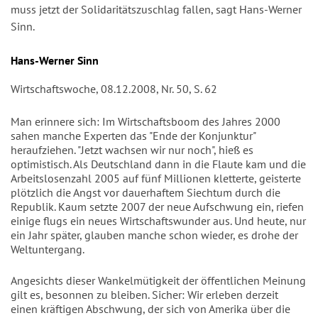
muss jetzt der Solidaritätszuschlag fallen, sagt Hans-Werner
Sinn.
Autor/en
Hans-Werner Sinn
Wirtschaftswoche, 08.12.2008, Nr. 50, S. 62
Man erinnere sich: Im Wirtschaftsboom des Jahres 2000
sahen manche Experten das "Ende der Konjunktur"
heraufziehen. "Jetzt wachsen wir nur noch", hieß es
optimistisch. Als Deutschland dann in die Flaute kam und die
Arbeitslosenzahl 2005 auf fünf Millionen kletterte, geisterte
plötzlich die Angst vor dauerhaftem Siechtum durch die
Republik. Kaum setzte 2007 der neue Aufschwung ein, riefen
einige flugs ein neues Wirtschaftswunder aus. Und heute, nur
ein Jahr später, glauben manche schon wieder, es drohe der
Weltuntergang.
Angesichts dieser Wankelmütigkeit der öffentlichen Meinung
gilt es, besonnen zu bleiben. Sicher: Wir erleben derzeit
einen kräftigen Abschwung, der sich von Amerika über die