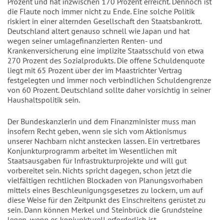
Prozent und hat inzwischen 170 Prozent erreicht. Dennoch ist
die Flaute noch immer nicht zu Ende. Eine solche Politik
riskiert in einer alternden Gesellschaft den Staatsbankrott.
Deutschland altert genauso schnell wie Japan und hat
wegen seiner umlagefinanzierten Renten- und
Krankenversicherung eine implizite Staatsschuld von etwa
270 Prozent des Sozialprodukts. Die offene Schuldenquote
liegt mit 65 Prozent über der im Maastrichter Vertrag
festgelegten und immer noch verbindlichen Schuldengrenze
von 60 Prozent. Deutschland sollte daher vorsichtig in seiner
Haushaltspolitik sein.
Der Bundeskanzlerin und dem Finanzminister muss man
insofern Recht geben, wenn sie sich vom Aktionismus
unserer Nachbarn nicht anstecken lassen. Ein vertretbares
Konjunkturprogramm arbeitet im Wesentlichen mit
Staatsausgaben für Infrastrukturprojekte und will gut
vorbereitet sein. Nichts spricht dagegen, schon jetzt die
vielfältigen rechtlichen Blockaden von Planungsvorhaben
mittels eines Beschleunigungsgesetzes zu lockern, um auf
diese Weise für den Zeitpunkt des Einschreitens gerüstet zu
sein. Dann können Merkel und Steinbrück die Grundsteine
legen, wenn es konjunkturell erforderlich ist.