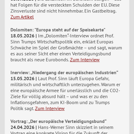
hat Folgen für die versteckten Schulden der EU. Diese
Zinsverluste sind nicht hinnehmbar. Ein Gastbeitrag.
Zum Artikel
Dolomiten: "Europa steht auf der Speisekarte"
18.05.2026
Im „Dolomiten“-Interview ordnet Prof.
Sinn Trumps Wirtschaftspolitik ein, erklärt Europas
Schwäche im Spiel der Großmächte – und sagt, warum
es aus seiner Sicht eher einen Verteidigungsbund
braucht als neue Eurobonds.
Zum Interview
Inerview: „Niedergang der europäischen Industrien“
15.05.2026
Laut Prof. Sinn läuft Europa Gefahr,
militärisch und wirtschaftlich unterzugehen. Warum er
eine europäische Armee für unerlässlich und die CO2-
Ziele für völlig absurd hält – und was er zu den
Inflationsgefahren, zum KI-Boom und zu Trumps
Politik sagt.
Zum Interview
Vortrag: „Der europäische Verteidigungsbund“
24.04.2026
Hans-Werner Sinn skizziert in seinem
Vortrag eine konkrete Vision für die Zukunft der