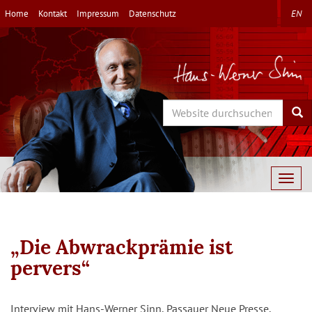
Direkt
Home
Kontakt
Impressum
Datenschutz
EN
zum
Inhalt
Search
Sea
Togg
navig
„Die Abwrackprämie ist
pervers“
Interview mit Hans-Werner Sinn, Passauer Neue Presse,