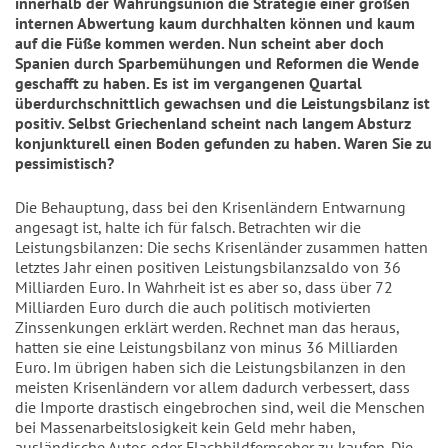
innerhalb der Währungsunion die Strategie einer großen
internen Abwertung kaum durchhalten können und kaum
auf die Füße kommen werden. Nun scheint aber doch
Spanien durch Sparbemühungen und Reformen die Wende
geschafft zu haben. Es ist im vergangenen Quartal
überdurchschnittlich gewachsen und die Leistungsbilanz ist
positiv. Selbst Griechenland scheint nach langem Absturz
konjunkturell einen Boden gefunden zu haben. Waren Sie zu
pessimistisch?
Die Behauptung, dass bei den Krisenländern Entwarnung
angesagt ist, halte ich für falsch. Betrachten wir die
Leistungsbilanzen: Die sechs Krisenländer zusammen hatten
letztes Jahr einen positiven Leistungsbilanzsaldo von 36
Milliarden Euro. In Wahrheit ist es aber so, dass über 72
Milliarden Euro durch die auch politisch motivierten
Zinssenkungen erklärt werden. Rechnet man das heraus,
hatten sie eine Leistungsbilanz von minus 36 Milliarden
Euro. Im übrigen haben sich die Leistungsbilanzen in den
meisten Krisenländern vor allem dadurch verbessert, dass
die Importe drastisch eingebrochen sind, weil die Menschen
bei Massenarbeitslosigkeit kein Geld mehr haben,
ausländische Autos oder Flachbildfernseher zu kaufen. Die