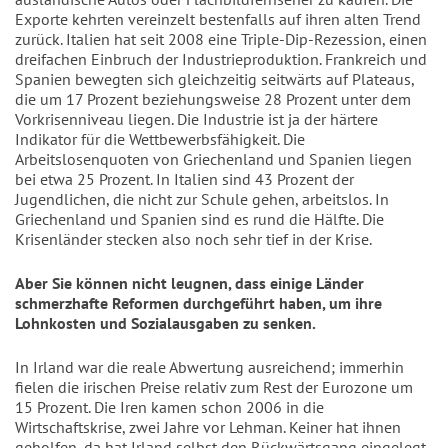
Exporte kehrten vereinzelt bestenfalls auf ihren alten Trend
zurück. Italien hat seit 2008 eine Triple-Dip-Rezession, einen
dreifachen Einbruch der Industrieproduktion. Frankreich und
Spanien bewegten sich gleichzeitig seitwärts auf Plateaus,
die um 17 Prozent beziehungsweise 28 Prozent unter dem
Vorkrisenniveau liegen. Die Industrie ist ja der härtere
Indikator für die Wettbewerbsfähigkeit. Die
Arbeitslosenquoten von Griechenland und Spanien liegen
bei etwa 25 Prozent. In Italien sind 43 Prozent der
Jugendlichen, die nicht zur Schule gehen, arbeitslos. In
Griechenland und Spanien sind es rund die Hälfte. Die
Krisenländer stecken also noch sehr tief in der Krise.
Aber Sie können nicht leugnen, dass einige Länder
schmerzhafte Reformen durchgeführt haben, um ihre
Lohnkosten und Sozialausgaben zu senken.
In Irland war die reale Abwertung ausreichend; immerhin
fielen die irischen Preise relativ zum Rest der Eurozone um
15 Prozent. Die Iren kamen schon 2006 in die
Wirtschaftskrise, zwei Jahre vor Lehman. Keiner hat ihnen
geholfen, da hat Irland selbst den Rückwärtsgang eingelegt