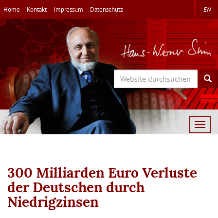
Direkt
Home
Kontakt
Impressum
Datenschutz
EN
zum
Inhalt
Search
Sea
Togg
navig
300 Milliarden Euro Verluste
der Deutschen durch
Niedrigzinsen