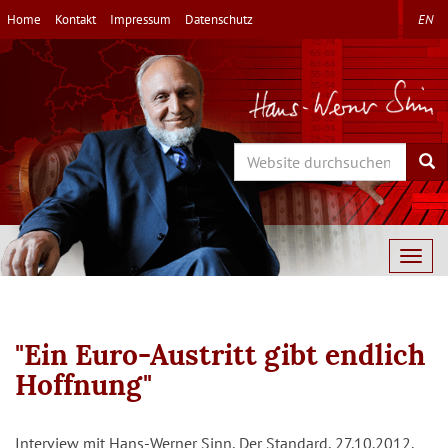
Direkt
Home
Kontakt
Impressum
Datenschutz
EN
zum
Inhalt
Search
Sea
Togg
navig
"Ein Euro-Austritt gibt endlich
Hoffnung"
Interview mit Hans-Werner Sinn, Der Standard, 27.10.2012,