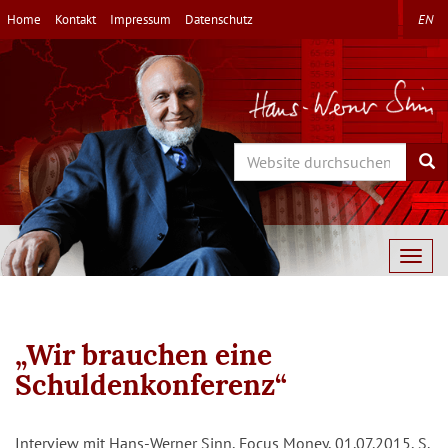
Direkt
Home
Kontakt
Impressum
Datenschutz
EN
zum
Inhalt
Search
Sea
Togg
navig
„Wir brauchen eine
Schuldenkonferenz“
Interview mit Hans-Werner Sinn, Focus Money, 01.07.2015, S.