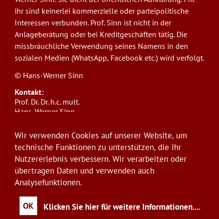
ihr sind keinerlei kommerzielle oder parteipolitische
Interessen verbunden. Prof. Sinn ist nicht in der
Anlageberatung oder bei Kreditgeschäften tätig. Die
missbräuchliche Verwendung seines Namens in den
sozialen Medien (WhatsApp, Facebook etc.) wird verfolgt.
© Hans-Werner Sinn
Kontakt:
Prof. Dr. Dr. h.c. mult.
Hans-Werner Sinn,
Ludwig-Maximilians-Universität München
ifo Institut
Wir verwenden Cookies auf unserer Website, um
Poschingerstr. 5, 81679 München
technische Funktionen zu unterstützen, die Ihr
Telefon: +49(0)89/9224-1276
Nutzererlebnis verbessern. Wir verarbeiten oder
E-Mail:
sinn@ifo.de
übertragen Daten und verwenden auch
Analysefunktionen.
Anmelden
User
account
OK
Klicken Sie hier für weitere Informationen.
...
menu