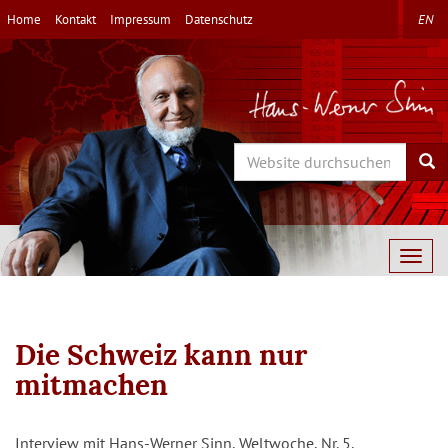
Direkt
Home
Kontakt
Impressum
Datenschutz
EN
zum
Inhalt
Search
Sea
Togg
navig
Die Schweiz kann nur
mitmachen
Interview mit Hans-Werner Sinn, Weltwoche, Nr. 5,