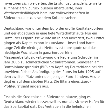
Investoren sich weigerten, die Leistungsbilanzdefizite weiter
zu finanzieren. Zurück blieben überteuerte, ihrer
Wettbewerbsfähigkeit beraubte Volkswirtschaften in
Südeuropa, die kurz vor dem Kollaps stehen.
Deutschland war unter dem Euro der große Kapitalexporteur
und geriet dadurch in eine tiefe Wirtschaftsflaute. Nur ein
Drittel der Ersparnisse wurde im Inland investiert, zwei Drittel
gingen als Kapitalexport ins Ausland! Unser Land hatte
lange Zeit die niedrigste Nettoinvestitionsquote und das
niedrigste Wachstum in ganz Europa. Eine
Massenarbeitslosigkeit zwang die Regierung Schröder im
Jahr 2003 zu schmerzlichen Sozialreformen. Gemessen am
Bruttoinlandsprodukt (BIP) pro Kopf lag Deutschland bei der
unwiderruflichen Ankündigung des Euros im Jahr 1995 auf
dem zweiten Platz unter den jetzigen Euro-Ländern. Heute
liegt es auf dem siebten Platz. Die Bilanz eines „Euro-
Profiteurs" sieht anders aus.
Erst als die Kreditblase in Südeuropa platzte, ging es
Deutschland wieder besser, weil es nun als sicherer Hafen für
das Sparkapital galt. Das Vertrauen in die heimischen