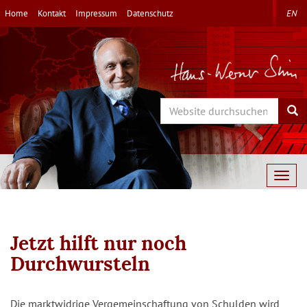
Direkt
Home
Kontakt
Impressum
Datenschutz
EN
zum
Inhalt
Search
Sea
Togg
navig
Jetzt hilft nur noch
Durchwursteln
Die marktwidrige Vergemeinschaftung von Schulden wird