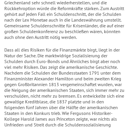
Griechenland sehr schnell wiederherstellen, und die
Rückkehroption würde die Reformkräfte stärken. Zum Austritt
gehört auf jeden Fall ein Schuldenschnitt, der die Schulden
nach der Lex Monetae auch in die Landeswährung umstellt.
Gemeinsame Schuldenschnitte für Krisenländer, die auf einer
großen Schuldenkonferenz zu beschließen wären, könnten
auch ohne den Austritt nötig werden.
Dass all dies Risiken für die Finanzmärkte birgt, liegt in der
Natur der Sache. Die marktwidrige Sozialisierung der
Schulden durch Euro-Bonds und Ähnliches birgt aber noch
viel mehr Risiken. Das zeigt die amerikanische Geschichte.
Nachdem die Schulden der Bundesstaaten 1791 unter dem
Finanzminister Alexander Hamilton und beim zweiten Krieg
gegen Großbritannien 1813 vergemeinschaftet wurden, war
die Neigung der amerikanischen Staaten, sich immer mehr zu
verschulden, nicht mehr zu bremsen. Es entwickelte sich eine
gewaltige Kreditblase, die 1837 platzte und in den
folgenden fünf Jahren über die Hälfte der amerikanischen
Staaten in den Konkurs trieb. Wie Fergusons Historiker-
Kollege Harold James aus Princeton zeigte, war nichts als
Unfrieden und Streit durch die Schuldensozialisierung