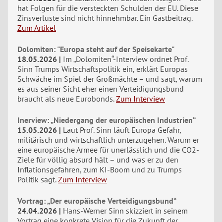
hat Folgen für die versteckten Schulden der EU. Diese
Zinsverluste sind nicht hinnehmbar. Ein Gastbeitrag.
Zum Artikel
Dolomiten: "Europa steht auf der Speisekarte"
18.05.2026
Im „Dolomiten“-Interview ordnet Prof.
Sinn Trumps Wirtschaftspolitik ein, erklärt Europas
Schwäche im Spiel der Großmächte – und sagt, warum
es aus seiner Sicht eher einen Verteidigungsbund
braucht als neue Eurobonds.
Zum Interview
Inerview: „Niedergang der europäischen Industrien“
15.05.2026
Laut Prof. Sinn läuft Europa Gefahr,
militärisch und wirtschaftlich unterzugehen. Warum er
eine europäische Armee für unerlässlich und die CO2-
Ziele für völlig absurd hält – und was er zu den
Inflationsgefahren, zum KI-Boom und zu Trumps
Politik sagt.
Zum Interview
Vortrag: „Der europäische Verteidigungsbund“
24.04.2026
Hans-Werner Sinn skizziert in seinem
Vortrag eine konkrete Vision für die Zukunft der