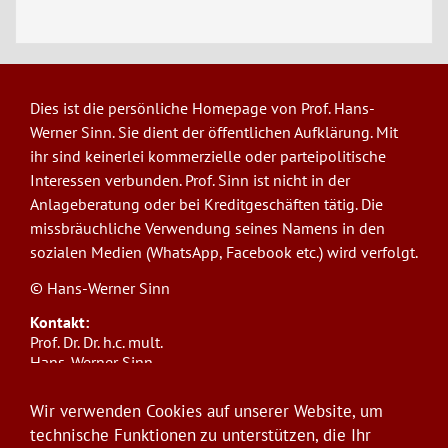
Dies ist die persönliche Homepage von Prof. Hans-
Werner Sinn. Sie dient der öffentlichen Aufklärung. Mit
ihr sind keinerlei kommerzielle oder parteipolitische
Interessen verbunden. Prof. Sinn ist nicht in der
Anlageberatung oder bei Kreditgeschäften tätig. Die
missbräuchliche Verwendung seines Namens in den
sozialen Medien (WhatsApp, Facebook etc.) wird verfolgt.
© Hans-Werner Sinn
Kontakt:
Prof. Dr. Dr. h.c. mult.
Hans-Werner Sinn,
Ludwig-Maximilians-Universität München
ifo Institut
Wir verwenden Cookies auf unserer Website, um
Poschingerstr. 5, 81679 München
technische Funktionen zu unterstützen, die Ihr
Telefon: +49(0)89/9224-1276