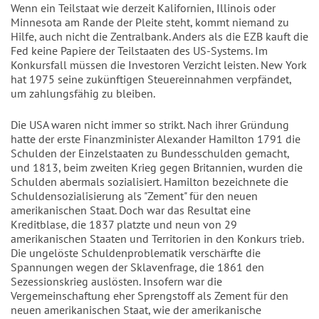
Wenn ein Teilstaat wie derzeit Kalifornien, Illinois oder
Minnesota am Rande der Pleite steht, kommt niemand zu
Hilfe, auch nicht die Zentralbank. Anders als die EZB kauft die
Fed keine Papiere der Teilstaaten des US-Systems. Im
Konkursfall müssen die Investoren Verzicht leisten. New York
hat 1975 seine zukünftigen Steuereinnahmen verpfändet,
um zahlungsfähig zu bleiben.
Die USA waren nicht immer so strikt. Nach ihrer Gründung
hatte der erste Finanzminister Alexander Hamilton 1791 die
Schulden der Einzelstaaten zu Bundesschulden gemacht,
und 1813, beim zweiten Krieg gegen Britannien, wurden die
Schulden abermals sozialisiert. Hamilton bezeichnete die
Schuldensozialisierung als "Zement" für den neuen
amerikanischen Staat. Doch war das Resultat eine
Kreditblase, die 1837 platzte und neun von 29
amerikanischen Staaten und Territorien in den Konkurs trieb.
Die ungelöste Schuldenproblematik verschärfte die
Spannungen wegen der Sklavenfrage, die 1861 den
Sezessionskrieg auslösten. Insofern war die
Vergemeinschaftung eher Sprengstoff als Zement für den
neuen amerikanischen Staat, wie der amerikanische