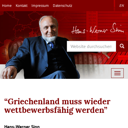
Direkt
Home
Kontakt
Impressum
Datenschutz
EN
zum
Inhalt
Search
Sea
Togg
navig
“Griechenland muss wieder
wettbewerbsfähig werden”
Autor/en
Hans-Werner Sinn