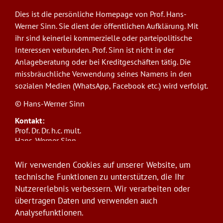
Dies ist die persönliche Homepage von Prof. Hans-
Werner Sinn. Sie dient der öffentlichen Aufklärung. Mit
ihr sind keinerlei kommerzielle oder parteipolitische
Interessen verbunden. Prof. Sinn ist nicht in der
Anlageberatung oder bei Kreditgeschäften tätig. Die
missbräuchliche Verwendung seines Namens in den
sozialen Medien (WhatsApp, Facebook etc.) wird verfolgt.
© Hans-Werner Sinn
Kontakt:
Prof. Dr. Dr. h.c. mult.
Hans-Werner Sinn,
Ludwig-Maximilians-Universität München
ifo Institut
Wir verwenden Cookies auf unserer Website, um
Poschingerstr. 5, 81679 München
technische Funktionen zu unterstützen, die Ihr
Telefon: +49(0)89/9224-1276
Nutzererlebnis verbessern. Wir verarbeiten oder
E-Mail:
sinn@ifo.de
übertragen Daten und verwenden auch
Analysefunktionen.
Anmelden
User