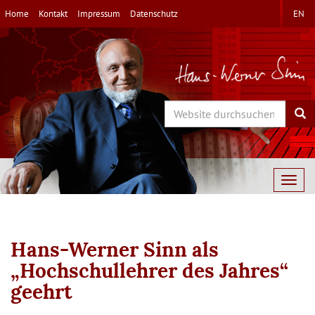
Direkt
Home
Kontakt
Impressum
Datenschutz
EN
zum
Inhalt
Search
Sea
Togg
navig
Hans-Werner Sinn als
„Hochschullehrer des Jahres“
geehrt