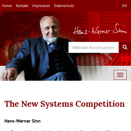
Direkt
Home
Kontakt
Impressum
Datenschutz
EN
zum
Inhalt
Search
Sea
Togg
navig
The New Systems Competition
Hans-Werner Sinn