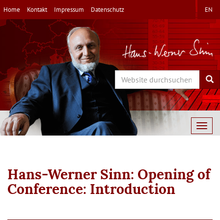
Direkt
Home
Kontakt
Impressum
Datenschutz
EN
zum
Inhalt
Search
Sea
Togg
navig
Hans-Werner Sinn: Opening of
Conference: Introduction