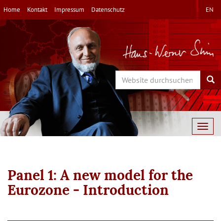
Direkt
Home
Kontakt
Impressum
Datenschutz
EN
zum
Inhalt
Search
Sea
Togg
navig
Panel 1: A new model for the
Eurozone - Introduction