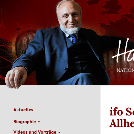
Direkt
zum
Inhalt
NATIO
ifo 
Aktuelles
Main
Navigation
Allh
Biographie
de
Videos und Vorträge