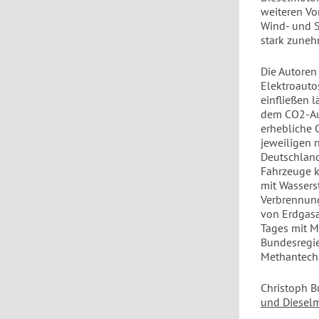
weiteren Vo
Wind- und S
stark zuneh
Die Autoren
Elektroauto
einfließen 
dem CO2-Aus
erhebliche 
jeweiligen 
Deutschland 
Fahrzeuge k
mit Wassers
Verbrennung
von Erdgasa
Tages mit M
Bundesregie
Methantechn
Christoph B
und
Dieselm