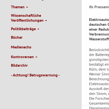
Themen
ifo Pressemi
Wissenschaftliche
Elektroauto
Veröffentlichungen
deutschen C
Politikbeiträge
einer Reduk
Verbrennung
Bücher
Wasserstoff
Medienecho
Berücksicht
der Batterie
Kontroversen
günstigsten
bestätigt e
Bildarchiv
Köln, dem l
Werner Sinn,
- Achtung! Betrugswarnung -
Berechnunge
Elektroauto
Ausstoß der
den Strom, 
Die Forsche
Gesamtemiss
Dieselmotor