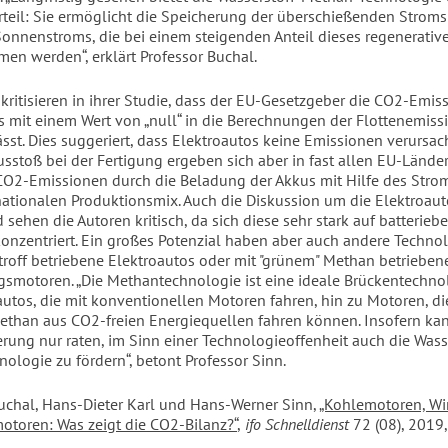
rteil: Sie ermöglicht die Speicherung der überschießenden Stroms
onnenstroms, die bei einem steigenden Anteil dieses regenerativ
men werden“, erklärt Professor Buchal.
 kritisieren in ihrer Studie, dass der EU-Gesetzgeber die CO2-Emi
s mit einem Wert von „null“ in die Berechnungen der Flottenemiss
lässt. Dies suggeriert, dass Elektroautos keine Emissionen verursa
stoß bei der Fertigung ergeben sich aber in fast allen EU-Lände
CO2-Emissionen durch die Beladung der Akkus mit Hilfe des Str
nationalen Produktionsmix. Auch die Diskussion um die Elektroaut
sehen die Autoren kritisch, da sich diese sehr stark auf batterieb
onzentriert. Ein großes Potenzial haben aber auch andere Technol
troff betriebene Elektroautos oder mit "grünem" Methan betrieben
smotoren. „Die Methantechnologie ist eine ideale Brückentechno
utos, die mit konventionellen Motoren fahren, hin zu Motoren, di
ethan aus CO2-freien Energiequellen fahren können. Insofern ka
rung nur raten, im Sinn einer Technologieoffenheit auch die Wass
ologie zu fördern“, betont Professor Sinn.
uchal, Hans-Dieter Karl und Hans-Werner Sinn,
„Kohlemotoren, W
otoren: Was zeigt die CO2-Bilanz?“
,
ifo Schnelldienst
72 (08), 2019,