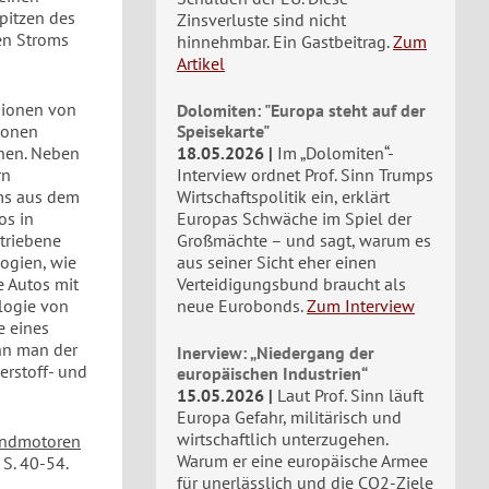
pitzen des
Zinsverluste sind nicht
en Stroms
hinnehmbar. Ein Gastbeitrag.
Zum
Artikel
ssionen von
Dolomiten: "Europa steht auf der
ionen
Speisekarte"
chen. Neben
18.05.2026
Im „Dolomiten“-
rn
Interview ordnet Prof. Sinn Trumps
oms aus dem
Wirtschaftspolitik ein, erklärt
os in
Europas Schwäche im Spiel der
etriebene
Großmächte – und sagt, warum es
ogien, wie
aus seiner Sicht eher einen
e Autos mit
Verteidigungsbund braucht als
logie von
neue Eurobonds.
Zum Interview
e eines
nn man der
Inerview: „Niedergang der
erstoff- und
europäischen Industrien“
15.05.2026
Laut Prof. Sinn läuft
Europa Gefahr, militärisch und
wirtschaftlich unterzugehen.
indmotoren
Warum er eine europäische Armee
 S. 40-54.
für unerlässlich und die CO2-Ziele