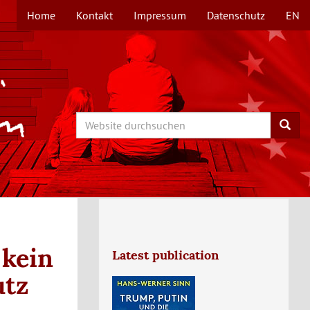
Home
Kontakt
Impressum
Datenschutz
EN
TOPMENÜ
Search
Searc
 kein
Latest publication
utz