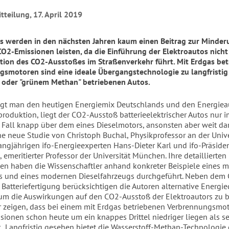
tteilung, 17. April 2019
s werden in den nächsten Jahren kaum einen Beitrag zur Minder
O2-Emissionen leisten, da die Einführung der Elektroautos nicht
tion des CO2-Ausstoßes im Straßenverkehr führt. Mit Erdgas be
smotoren sind eine ideale Übergangstechnologie zu langfristig
 oder "grünem Methan" betriebenen Autos.
igt man den heutigen Energiemix Deutschlands und den Energie
produktion, liegt der CO2-Ausstoß batterieelektrischer Autos nur 
 Fall knapp über dem eines Dieselmotors, ansonsten aber weit dar
ine neue Studie von Christoph Buchal, Physikprofessor an der Unive
angjährigen ifo-Energieexperten Hans-Dieter Karl und ifo-Präsiden
 emeritierter Professor der Universität München. Ihre detaillierten
n haben die Wissenschaftler anhand konkreter Beispiele eines 
s und eines modernen Dieselfahrzeugs durchgeführt. Neben dem
 Batteriefertigung berücksichtigen die Autoren alternative Energie
um die Auswirkungen auf den CO2-Ausstoß der Elektroautors zu 
r zeigen, dass bei einem mit Erdgas betriebenen Verbrennungsmot
ionen schon heute um ein knappes Drittel niedriger liegen als s
. „Langfristig gesehen bietet die Wasserstoff-Methan-Technologie