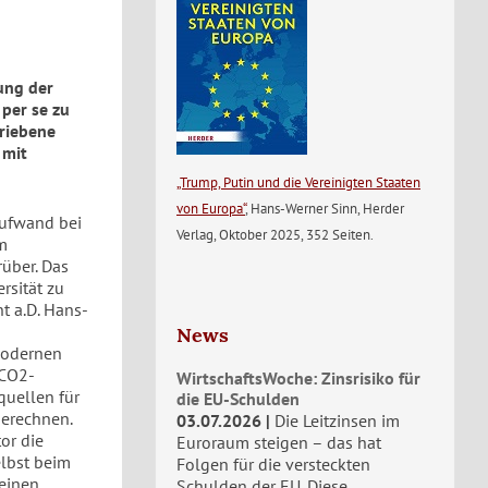
ung der
 per se zu
triebene
 mit
„Trump, Putin und die Vereinigten Staaten
von Europa“
, Hans-Werner Sinn, Herder
aufwand bei
Verlag, Oktober 2025, 352 Seiten.
im
über. Das
rsität zu
t a.D. Hans-
News
modernen
 CO2-
WirtschaftsWoche: Zinsrisiko für
quellen für
die EU-Schulden
berechnen.
03.07.2026
Die Leitzinsen im
or die
Euroraum steigen – das hat
elbst beim
Folgen für die versteckten
 einen
Schulden der EU. Diese