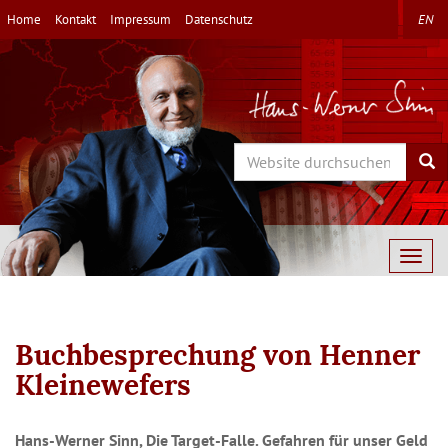
Direkt
Home
Kontakt
Impressum
Datenschutz
EN
zum
Inhalt
Search
Sea
Togg
navig
Buchbesprechung von Henner
Kleinewefers
Hans-Werner Sinn, Die Target-Falle. Gefahren für unser Geld