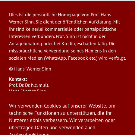
Dies ist die persönliche Homepage von Prof. Hans-
Werner Sinn. Sie dient der öffentlichen Aufklärung. Mit
ihr sind keinerlei kommerzielle oder parteipolitische
Interessen verbunden. Prof. Sinn ist nicht in der
Anlageberatung oder bei Kreditgeschäften tätig. Die
missbräuchliche Verwendung seines Namens in den
sozialen Medien (WhatsApp, Facebook etc.) wird verfolgt.
© Hans-Werner Sinn
Kontakt:
Prof. Dr. Dr. h.c. mult.
Hans-Werner Sinn,
Ludwig-Maximilians-Universität München
ifo Institut
Wir verwenden Cookies auf unserer Website, um
Poschingerstr. 5, 81679 München
technische Funktionen zu unterstützen, die Ihr
Telefon: +49(0)89/9224-1276
Nutzererlebnis verbessern. Wir verarbeiten oder
E-Mail:
sinn@ifo.de
übertragen Daten und verwenden auch
Analysefunktionen.
Anmelden