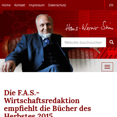
Direkt
Home
Kontakt
Impressum
Datenschutz
EN
zum
Inhalt
Search
Sea
Togg
navig
Die F.A.S.-
Wirtschaftsredaktion
empfiehlt die Bücher des
Herbstes 2015