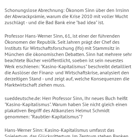
Schonungslose Abrechnung: Ökonom Sinn über den Irrsinn
der Abwrackprämie, warum die Krise 2010 mit voller Wucht
zuschlägt - und die Bad Bank eine "bad idea" ist.
Professor Hans-Werner Sinn, 61, ist einer der führenden
Ökonomen der Republik. Seit Jahren prägt der Chef des
Instituts für Wirtschaftsforschung (Ifo) mit Stammsitz in
München die ökonomischen Debatten. Sinn hat mehrere sehr
beachtete Bücher veröffentlicht, soeben ist sein neuestes
Werk erschienen: "Kasino-Kapitalismus" beschreibt detailliert
die Auslöser der Finanz- und Wirtschaftskrise, analysiert den
derzeitigen Stand - und zeigt auf, welche Konsequenzen die
Marktwirtschaft ziehen muss.
sueddeutsche.de: Herr Professor Sinn, Ihr neues Buch heißt
"Kasino-Kapitalismus". Warum haben Sie nicht gleich einen
plakativen Begriff des Altkanzlers Helmut Schmidt
genommen: "Raubtier-Kapitalismus"?
Hans-Werner Sinn: Kasino-Kapitalismus umfasst das
Spielertum, das Glücksrittertum. Im Zentrum stehen Banken,