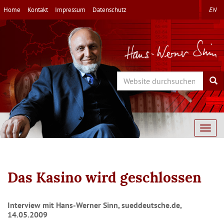
Direkt
Home
Kontakt
Impressum
Datenschutz
EN
zum
Inhalt
Search
Sea
Togg
navig
Das Kasino wird geschlossen
Interview mit Hans-Werner Sinn, sueddeutsche.de,
14.05.2009