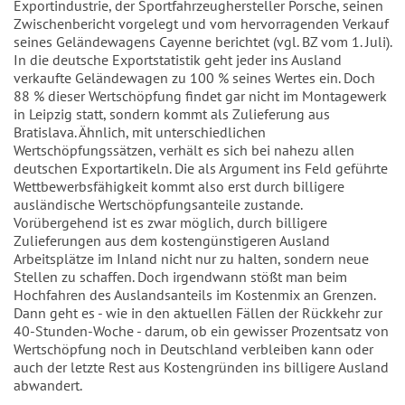
Exportindustrie, der Sportfahrzeughersteller Porsche, seinen
Zwischenbericht vorgelegt und vom hervorragenden Verkauf
seines Geländewagens Cayenne berichtet (vgl. BZ vom 1. Juli).
In die deutsche Exportstatistik geht jeder ins Ausland
verkaufte Geländewagen zu 100 % seines Wertes ein. Doch
88 % dieser Wertschöpfung findet gar nicht im Montagewerk
in Leipzig statt, sondern kommt als Zulieferung aus
Bratislava. Ähnlich, mit unterschiedlichen
Wertschöpfungssätzen, verhält es sich bei nahezu allen
deutschen Exportartikeln. Die als Argument ins Feld geführte
Wettbewerbsfähigkeit kommt also erst durch billigere
ausländische Wertschöpfungsanteile zustande.
Vorübergehend ist es zwar möglich, durch billigere
Zulieferungen aus dem kostengünstigeren Ausland
Arbeitsplätze im Inland nicht nur zu halten, sondern neue
Stellen zu schaffen. Doch irgendwann stößt man beim
Hochfahren des Auslandsanteils im Kostenmix an Grenzen.
Dann geht es - wie in den aktuellen Fällen der Rückkehr zur
40-Stunden-Woche - darum, ob ein gewisser Prozentsatz von
Wertschöpfung noch in Deutschland verbleiben kann oder
auch der letzte Rest aus Kostengründen ins billigere Ausland
abwandert.