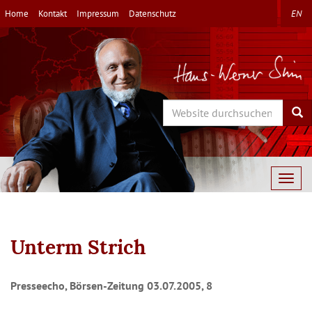
Direkt
Home
Kontakt
Impressum
Datenschutz
EN
zum
Inhalt
Search
Sea
Togg
navig
Unterm Strich
Presseecho, Börsen-Zeitung 03.07.2005, 8