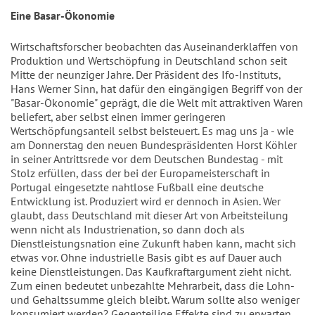
Eine Basar-Ökonomie
Wirtschaftsforscher beobachten das Auseinanderklaffen von
Produktion und Wertschöpfung in Deutschland schon seit
Mitte der neunziger Jahre. Der Präsident des Ifo-Instituts,
Hans Werner Sinn, hat dafür den eingängigen Begriff von der
"Basar-Ökonomie" geprägt, die die Welt mit attraktiven Waren
beliefert, aber selbst einen immer geringeren
Wertschöpfungsanteil selbst beisteuert. Es mag uns ja - wie
am Donnerstag den neuen Bundespräsidenten Horst Köhler
in seiner Antrittsrede vor dem Deutschen Bundestag - mit
Stolz erfüllen, dass der bei der Europameisterschaft in
Portugal eingesetzte nahtlose Fußball eine deutsche
Entwicklung ist. Produziert wird er dennoch in Asien. Wer
glaubt, dass Deutschland mit dieser Art von Arbeitsteilung
wenn nicht als Industrienation, so dann doch als
Dienstleistungsnation eine Zukunft haben kann, macht sich
etwas vor. Ohne industrielle Basis gibt es auf Dauer auch
keine Dienstleistungen. Das Kaufkraftargument zieht nicht.
Zum einen bedeutet unbezahlte Mehrarbeit, dass die Lohn-
und Gehaltssumme gleich bleibt. Warum sollte also weniger
konsumiert werden? Gegenteilige Effekte sind zu erwarten.