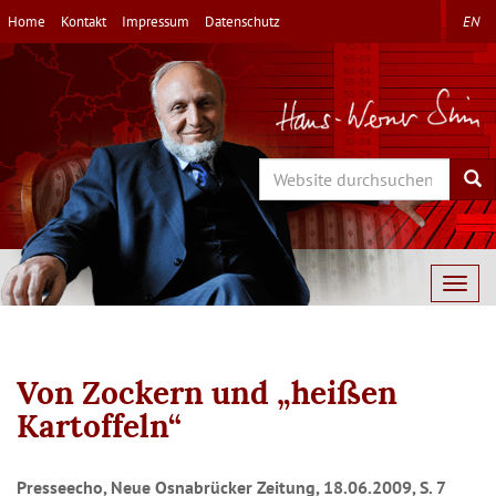
Direkt
Home
Kontakt
Impressum
Datenschutz
EN
zum
Inhalt
Search
Sea
Togg
navig
Von Zockern und „heißen
Kartoffeln“
Presseecho, Neue Osnabrücker Zeitung, 18.06.2009, S. 7