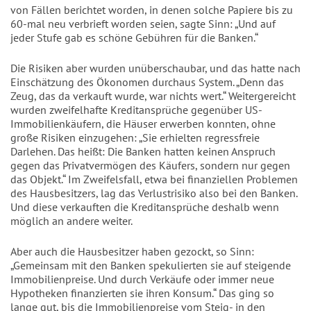
von Fällen berichtet worden, in denen solche Papiere bis zu
60-mal neu verbrieft worden seien, sagte Sinn: „Und auf
jeder Stufe gab es schöne Gebühren für die Banken.“
Die Risiken aber wurden unüberschaubar, und das hatte nach
Einschätzung des Ökonomen durchaus System. „Denn das
Zeug, das da verkauft wurde, war nichts wert.“ Weitergereicht
wurden zweifelhafte Kreditansprüche gegenüber US-
Immobilienkäufern, die Häuser erwerben konnten, ohne
große Risiken einzugehen: „Sie erhielten regressfreie
Darlehen. Das heißt: Die Banken hatten keinen Anspruch
gegen das Privatvermögen des Käufers, sondern nur gegen
das Objekt.“ Im Zweifelsfall, etwa bei finanziellen Problemen
des Hausbesitzers, lag das Verlustrisiko also bei den Banken.
Und diese verkauften die Kreditansprüche deshalb wenn
möglich an andere weiter.
Aber auch die Hausbesitzer haben gezockt, so Sinn:
„Gemeinsam mit den Banken spekulierten sie auf steigende
Immobilienpreise. Und durch Verkäufe oder immer neue
Hypotheken finanzierten sie ihren Konsum.“ Das ging so
lange gut, bis die Immobilienpreise vom Steig- in den