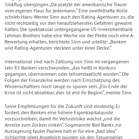
Sinkflug übergingen. „Da platzte der amerikanische Traum
vom eigenen Haus für jedermann.“ Eine zweifelhafte Rolle
schrieb Hans-Werner Sinn auch den Rating-Agenturen zu, die
nicht rechtzeitig vor den heraufziehenden Gefahren gewarnt
hätten. Die spektakulär untergegangene US-Investmentbank
Lehman Brothers habe eine Woche vor der Pleite noch eine A-
Bewertung erhalten, berichtete Sinn und urteilte: „Banken
und Rating-Agenturen steckten unter einer Decke.“
International sind nach Zählung von Sinn im vergangenen
Jahr 83 Banken verschwunden, „das heißt in Konkurs
gegangen, übernommen oder teilverstaatlicht worden“. Die
Folgen der Finanzkrise werden nach Einschätzung des
Wissenschaftlers noch lange zu spüren sein. „Ein Ende der
Krise ist nicht absehbar, dies ist erst ihr Beginn“, meinte Sinn.
Seine Empfehlungen für die Zukunft sind eindeutig. Er
fordert, den Banken eine höhere Eigenkapitalquote
vorzuschreiben, damit ihr Verlustrisiko wächst „und die
Anreize zum Zocken sinken“. Sogenannte Bad Banks zur
Auslagerung fauler Papiere hält er für eine „bad idea“
(schlechte Idee). Angeblich würden sie den Steuerzahler