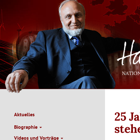
Direkt
zum
Inhalt
NATIO
25 J
Aktuelles
Main
Navigation
steh
Biographie
de
Videos und Vorträge