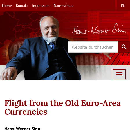
Direkt
Home
Kontakt
Impressum
Datenschutz
EN
zum
Inhalt
Search
Sea
Togg
navig
Flight from the Old Euro-Area
Currencies
Hans-Werner Sinn