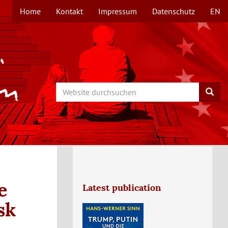
Home
Kontakt
Impressum
Datenschutz
EN
TOPMENÜ
Search
Searc
e
Latest publication
sk