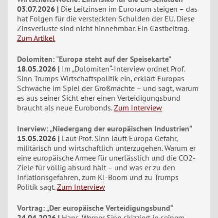
03.07.2026
Die Leitzinsen im Euroraum steigen – das
hat Folgen für die versteckten Schulden der EU. Diese
Zinsverluste sind nicht hinnehmbar. Ein Gastbeitrag.
Zum Artikel
Dolomiten: "Europa steht auf der Speisekarte"
18.05.2026
Im „Dolomiten“-Interview ordnet Prof.
Sinn Trumps Wirtschaftspolitik ein, erklärt Europas
Schwäche im Spiel der Großmächte – und sagt, warum
es aus seiner Sicht eher einen Verteidigungsbund
braucht als neue Eurobonds.
Zum Interview
Inerview: „Niedergang der europäischen Industrien“
15.05.2026
Laut Prof. Sinn läuft Europa Gefahr,
militärisch und wirtschaftlich unterzugehen. Warum er
eine europäische Armee für unerlässlich und die CO2-
Ziele für völlig absurd hält – und was er zu den
Inflationsgefahren, zum KI-Boom und zu Trumps
Politik sagt.
Zum Interview
Vortrag: „Der europäische Verteidigungsbund“
24.04.2026
Hans-Werner Sinn skizziert in seinem