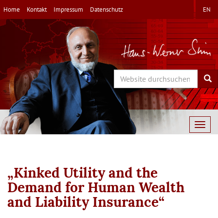
Direkt
Home
Kontakt
Impressum
Datenschutz
EN
zum
Inhalt
Search
Sea
Togg
navig
„Kinked Utility and the
Demand for Human Wealth
and Liability Insurance“