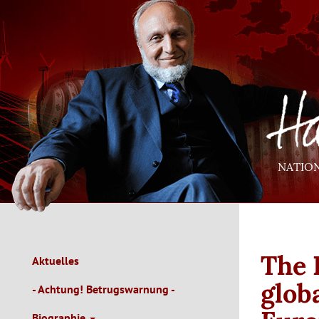
Direkt
zum
Inhalt
NATIO
The 
Aktuelles
Main
Navigation
glob
- Achtung! Betrugswarnung -
de
Biographie