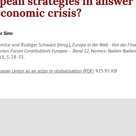
pean strategies in answer 
economic crisis?
r Sinn
ernice und Rüdiger Schwarz (Hrsg.),
Europa in der Welt - Von der Fina
nion. Forum Constitutionis Europae – Band 12
, Nomos: Baden-Baden
3, S. 28-33.
pean Union as an actor in globalisation (PDF)
925.95 KB