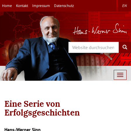
Direkt
Home
Kontakt
Impressum
Datenschutz
EN
zum
Inhalt
Search
Sea
Togg
navig
Eine Serie von
Erfolgsgeschichten
Hans-Werner Sinn