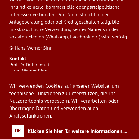
ihr sind keinerlei kommerzielle oder parteipolitische
Interessen verbunden. Prof. Sinn ist nicht in der
Anlageberatung oder bei Kreditgeschäften tätig. Die
missbräuchliche Verwendung seines Namens in den
sozialen Medien (WhatsApp, Facebook etc.) wird verfolgt.
© Hans-Werner Sinn
Kontakt:
Prof. Dr. Dr. h.c. mult.
Hans-Werner Sinn,
Ludwig-Maximilians-Universität München
ifo Institut
Wir verwenden Cookies auf unserer Website, um
Poschingerstr. 5, 81679 München
technische Funktionen zu unterstützen, die Ihr
Telefon: +49(0)89/9224-1276
Nutzererlebnis verbessern. Wir verarbeiten oder
E-Mail:
sinn@ifo.de
übertragen Daten und verwenden auch
Analysefunktionen.
Anmelden
User
account
OK
Klicken Sie hier für weitere Informationen.
...
menu